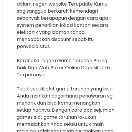
dalam negeri website Terupdate Kamu
sbg sanggup bertaruh kemendagri
sebanyak berapapun dengan cara apa
system penarikan lokasi kontan secara
elektonik yang idaman tanpa
mendapatkan discount sebab itu
penyedia situs.
Beraneka ragam Game Taruhan Paling
baik Dgn Web Poker Online Deposit 10rb
Terpercaya
Tidak sedikit slot game taruhan yang bisa
Anda mainkan bagaimana penawaran yg
menarik dan bisa Kamu menangkan
setiap harinya. Dengan cara apa sejumlah
games slot game taruhan lakukan
memudahkan Anda selalu untuk main-
main dia salah satu buah permainan yang