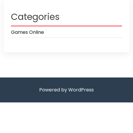
Categories
Games Online
Powered by WordPress