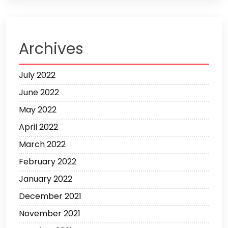
Archives
July 2022
June 2022
May 2022
April 2022
March 2022
February 2022
January 2022
December 2021
November 2021