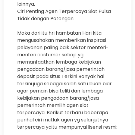
lainnya.
Ciri Penting Agen Terpercaya Slot Pulsa
Tidak dengan Potongan
Maka dari itu hri hambatan Hari kita
mengusahakan memberikan inspirasi
pelayanan paling baik sektor menteri-
menteri costumer setiap yg
memanfaatkan lembaga kebijakan
pengadaan barang/jasa pemerintah
deposit pada situs Terkini Banyak hal
terkini juga sebagai salah satu buah biar
agar pemain bisa teliti dan lembaga
kebijakan pengadaan barang/jasa
pemerintah memilih agen slot
terpercaya. Berikut terbaru beberapa
perihal ciri mutlak agen yg selanjutnya
terpercaya yaitu mempunyai lisensi resmi: