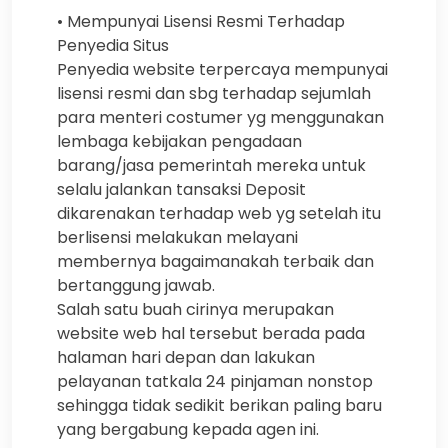
• Mempunyai Lisensi Resmi Terhadap
Penyedia Situs
Penyedia website terpercaya mempunyai
lisensi resmi dan sbg terhadap sejumlah
para menteri costumer yg menggunakan
lembaga kebijakan pengadaan
barang/jasa pemerintah mereka untuk
selalu jalankan tansaksi Deposit
dikarenakan terhadap web yg setelah itu
berlisensi melakukan melayani
membernya bagaimanakah terbaik dan
bertanggung jawab.
Salah satu buah cirinya merupakan
website web hal tersebut berada pada
halaman hari depan dan lakukan
pelayanan tatkala 24 pinjaman nonstop
sehingga tidak sedikit berikan paling baru
yang bergabung kepada agen ini.