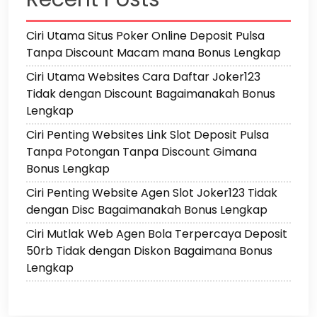
Ciri Utama Situs Poker Online Deposit Pulsa
Tanpa Discount Macam mana Bonus Lengkap
Ciri Utama Websites Cara Daftar Joker123
Tidak dengan Discount Bagaimanakah Bonus
Lengkap
Ciri Penting Websites Link Slot Deposit Pulsa
Tanpa Potongan Tanpa Discount Gimana
Bonus Lengkap
Ciri Penting Website Agen Slot Joker123 Tidak
dengan Disc Bagaimanakah Bonus Lengkap
Ciri Mutlak Web Agen Bola Terpercaya Deposit
50rb Tidak dengan Diskon Bagaimana Bonus
Lengkap