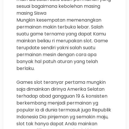
sesuai bagaimana kebolehan masing
masing Siswa
Mungkin kesempatan memenangkan
permainan makin terbuka lebar. Salah
suatu game ternama yang dapat Kamu
mainkan beliau ri merupakan slot. Game
terupdate sendiri yakni salah suatu
permainan mesin dengan cara apa
banyak hal patuh aturan yang telah
berlaku.
Games slot teranyar pertama mungkin
saja dimainkan dirinya Amerika Selatan
terhadap abad gangguan 19 & konsisten
berkembang menjadi permainan yg
popular ia di dunia termasuk juga Republik
Indonesia Dia pinjeman yg semakin maju,
slot tak hanya dapat Anda mainkan