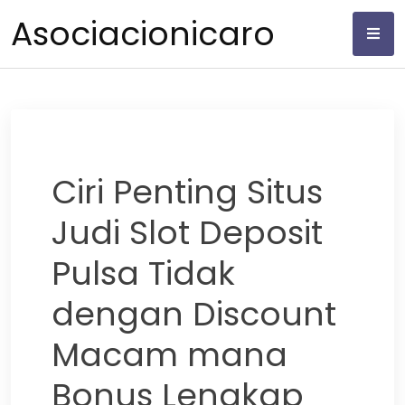
Skip
Asociacionicaro
to
content
Ciri Penting Situs
Judi Slot Deposit
Pulsa Tidak
dengan Discount
Macam mana
Bonus Lengkap