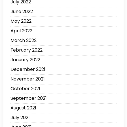
July 2022
June 2022
May 2022
April 2022
March 2022
February 2022
January 2022
December 2021
November 2021
October 2021
September 2021
August 2021
July 2021