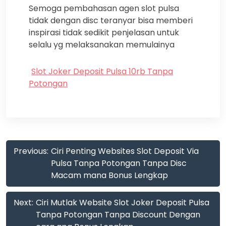
Semoga pembahasan agen slot pulsa
tidak dengan disc teranyar bisa memberi
inspirasi tidak sedikit penjelasan untuk
selalu yg melaksanakan memulainya
Slot Joker Deposit Pulsa 10rb Tanpa
Potongan
Post
Previous:
Ciri Penting Websites Slot Deposit Via
navigation
Pulsa Tanpa Potongan Tanpa Disc
Macam mana Bonus Lengkap
Next:
Ciri Mutlak Website Slot Joker Deposit Pulsa
Tanpa Potongan Tanpa Discount Dengan