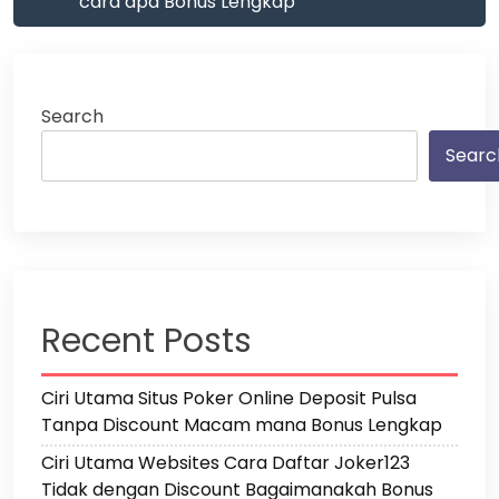
cara apa Bonus Lengkap
Search
Searc
Recent Posts
Ciri Utama Situs Poker Online Deposit Pulsa
Tanpa Discount Macam mana Bonus Lengkap
Ciri Utama Websites Cara Daftar Joker123
Tidak dengan Discount Bagaimanakah Bonus