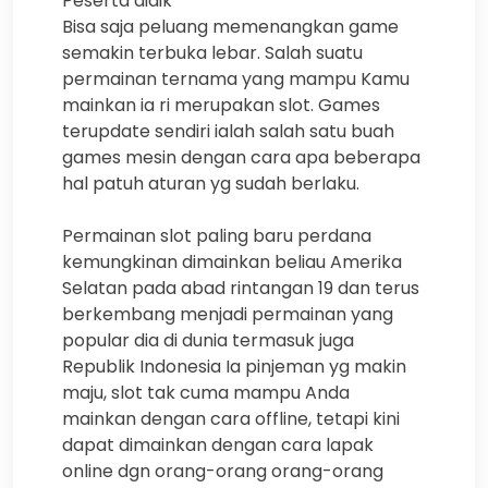
Peserta didik
Bisa saja peluang memenangkan game
semakin terbuka lebar. Salah suatu
permainan ternama yang mampu Kamu
mainkan ia ri merupakan slot. Games
terupdate sendiri ialah salah satu buah
games mesin dengan cara apa beberapa
hal patuh aturan yg sudah berlaku.
Permainan slot paling baru perdana
kemungkinan dimainkan beliau Amerika
Selatan pada abad rintangan 19 dan terus
berkembang menjadi permainan yang
popular dia di dunia termasuk juga
Republik Indonesia Ia pinjeman yg makin
maju, slot tak cuma mampu Anda
mainkan dengan cara offline, tetapi kini
dapat dimainkan dengan cara lapak
online dgn orang-orang orang-orang