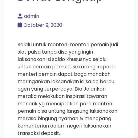
admin
October 9, 2020
Selalu untuk menteri-menteri pemain judi
slot pulsa tanpa disc yang ingin
laksanakan isi saldo khususnya selalu
untuk pemain pemula, sekarang ini para
menteri pemain dapat bagaimanakah
meringankan laksanakan isi saldo beliau
agen yang terpercaya. Dia Jalankan
meraka melakukan inspirasi tawaran
menarik yg menciptakan para menteri
pemain bisa untung langsung laksanakan
merasa bingung nyaman & menopang
kementerian dalam negeri laksanakan
transaksi deposit.