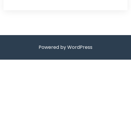
Powered by WordPress