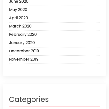
June 2020
May 2020
April 2020
March 2020
February 2020
January 2020
December 2019
November 2019
Categories