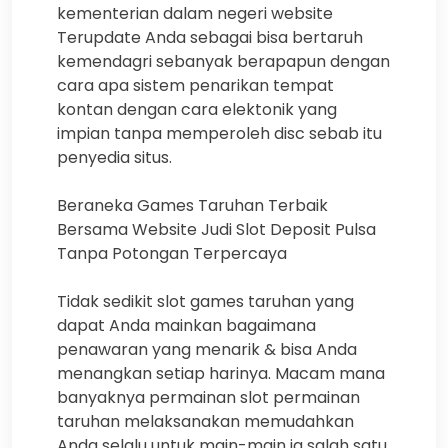
kementerian dalam negeri website
Terupdate Anda sebagai bisa bertaruh
kemendagri sebanyak berapapun dengan
cara apa sistem penarikan tempat
kontan dengan cara elektonik yang
impian tanpa memperoleh disc sebab itu
penyedia situs.
Beraneka Games Taruhan Terbaik
Bersama Website Judi Slot Deposit Pulsa
Tanpa Potongan Terpercaya
Tidak sedikit slot games taruhan yang
dapat Anda mainkan bagaimana
penawaran yang menarik & bisa Anda
menangkan setiap harinya. Macam mana
banyaknya permainan slot permainan
taruhan melaksanakan memudahkan
Anda selalu untuk main-main ia salah satu