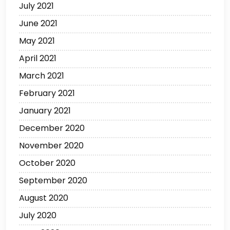
July 2021
June 2021
May 2021
April 2021
March 2021
February 2021
January 2021
December 2020
November 2020
October 2020
September 2020
August 2020
July 2020