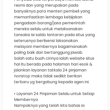
resmi dan yang merupakan pada
banyaknya para menteri pembeli yang
memanfaatkan lembaga kebijakan
pengadaan barang/jasa pemerintah
mereka selalu untuk melaksanakan
tansaksi Isi saldo lantaran pada situs yang
seterusnya berlisensi laksanakan
melayani membernya bagaimanakah
paling baik dan bertanggung jawab.
Salah satu buah cirinya ialah website situs
hal itu berada pada halaman hari esok &
jalankan layanan tatkala 24 pinjaman
nonstop maka tidak sedikit berikan
terbaru yg bergabung kepada agen ini.
• Layanan 24 Pinjaman Selalu untuk Setiap
Membernya
Nampaknya yang telah kita bahas ia