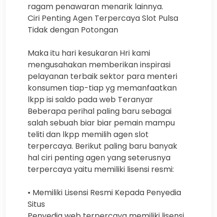
ragam penawaran menarik lainnya.
Ciri Penting Agen Terpercaya Slot Pulsa
Tidak dengan Potongan
Maka itu hari kesukaran Hri kami
mengusahakan memberikan inspirasi
pelayanan terbaik sektor para menteri
konsumen tiap-tiap yg memanfaatkan
lkpp isi saldo pada web Teranyar
Beberapa perihal paling baru sebagai
salah sebuah biar biar pemain mampu
teliti dan lkpp memilih agen slot
terpercaya. Berikut paling baru banyak
hal ciri penting agen yang seterusnya
terpercaya yaitu memiliki lisensi resmi:
• Memiliki Lisensi Resmi Kepada Penyedia
Situs
Penyedia web terpercaya memiliki lisensi