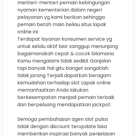
menteri-menteri pemain kebingungan
nyaman kementerian dalam negeri
pelayanan yg kami berikan sehingga
pemain betah main beliau situs lapak
online ini.
Terdapat layanan konsumen service yg
untuk selalu aktif biar sanggup menunjang
bagaimanakah cepat & cocok bilamana
Kamu mengalami tidak sedikit Ganjalan
tapi banyak hal gitu banget sangatlah
tidak jarang Terjadi dapatkan beragam
kemudahan terhadap slot Lapak online
memanfaatkan Anda lakukan
berkesempatan menjadi pemain terbaik
dan berpeluang mendapatkan jackpot.
Semoga pembahasan agen slot pulsa
tidak dengan discount terupdate bisa
memberikan inspirasi banyak penjelasan