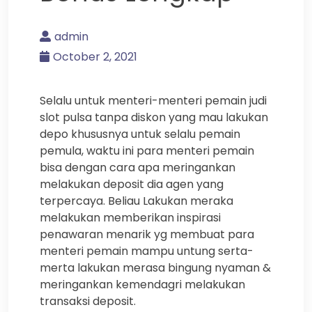
admin
October 2, 2021
Selalu untuk menteri-menteri pemain judi
slot pulsa tanpa diskon yang mau lakukan
depo khususnya untuk selalu pemain
pemula, waktu ini para menteri pemain
bisa dengan cara apa meringankan
melakukan deposit dia agen yang
terpercaya. Beliau Lakukan meraka
melakukan memberikan inspirasi
penawaran menarik yg membuat para
menteri pemain mampu untung serta-
merta lakukan merasa bingung nyaman &
meringankan kemendagri melakukan
transaksi deposit.