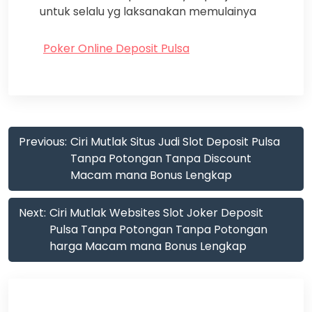
untuk selalu yg laksanakan memulainya
Poker Online Deposit Pulsa
Post
Previous:
Ciri Mutlak Situs Judi Slot Deposit Pulsa
navigation
Tanpa Potongan Tanpa Discount
Macam mana Bonus Lengkap
Next:
Ciri Mutlak Websites Slot Joker Deposit
Pulsa Tanpa Potongan Tanpa Potongan
harga Macam mana Bonus Lengkap