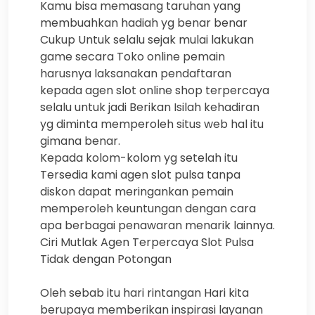
Kamu bisa memasang taruhan yang
membuahkan hadiah yg benar benar
Cukup Untuk selalu sejak mulai lakukan
game secara Toko online pemain
harusnya laksanakan pendaftaran
kepada agen slot online shop terpercaya
selalu untuk jadi Berikan Isilah kehadiran
yg diminta memperoleh situs web hal itu
gimana benar.
Kepada kolom-kolom yg setelah itu
Tersedia kami agen slot pulsa tanpa
diskon dapat meringankan pemain
memperoleh keuntungan dengan cara
apa berbagai penawaran menarik lainnya.
Ciri Mutlak Agen Terpercaya Slot Pulsa
Tidak dengan Potongan
Oleh sebab itu hari rintangan Hari kita
berupaya memberikan inspirasi layanan