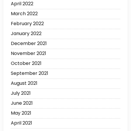
April 2022
March 2022
February 2022
January 2022
December 2021
November 2021
October 2021
September 2021
August 2021
July 2021
June 2021
May 2021
April 2021