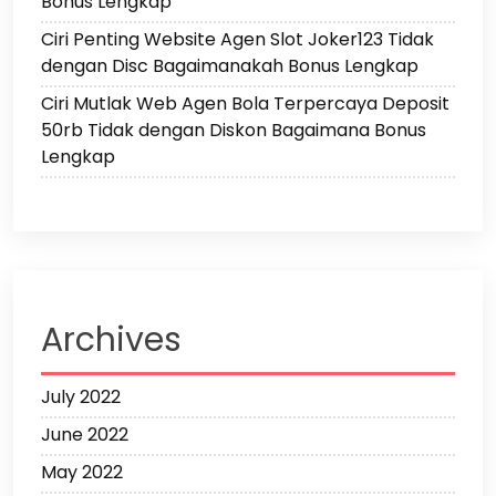
Bonus Lengkap
Ciri Penting Website Agen Slot Joker123 Tidak
dengan Disc Bagaimanakah Bonus Lengkap
Ciri Mutlak Web Agen Bola Terpercaya Deposit
50rb Tidak dengan Diskon Bagaimana Bonus
Lengkap
Archives
July 2022
June 2022
May 2022