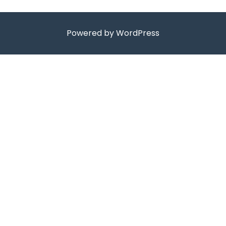
Powered by WordPress