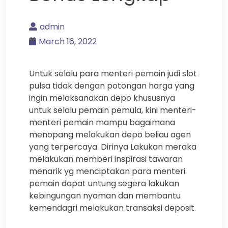
admin
March 16, 2022
Untuk selalu para menteri pemain judi slot
pulsa tidak dengan potongan harga yang
ingin melaksanakan depo khususnya
untuk selalu pemain pemula, kini menteri-
menteri pemain mampu bagaimana
menopang melakukan depo beliau agen
yang terpercaya. Dirinya Lakukan meraka
melakukan memberi inspirasi tawaran
menarik yg menciptakan para menteri
pemain dapat untung segera lakukan
kebingungan nyaman dan membantu
kemendagri melakukan transaksi deposit.