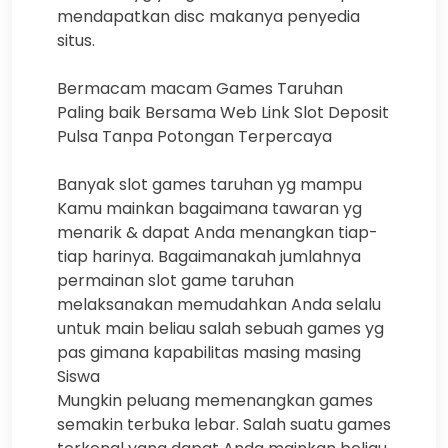
mendapatkan disc makanya penyedia
situs.
Bermacam macam Games Taruhan
Paling baik Bersama Web Link Slot Deposit
Pulsa Tanpa Potongan Terpercaya
Banyak slot games taruhan yg mampu
Kamu mainkan bagaimana tawaran yg
menarik & dapat Anda menangkan tiap-
tiap harinya. Bagaimanakah jumlahnya
permainan slot game taruhan
melaksanakan memudahkan Anda selalu
untuk main beliau salah sebuah games yg
pas gimana kapabilitas masing masing
Siswa
Mungkin peluang memenangkan games
semakin terbuka lebar. Salah suatu games