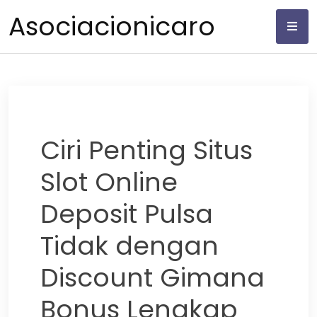
Skip
Asociacionicaro
to
content
Ciri Penting Situs
Slot Online
Deposit Pulsa
Tidak dengan
Discount Gimana
Bonus Lengkap