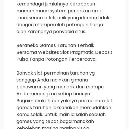
kemendagri jumlahnya berapapun
macam mana system penarikan area
tunai secara elektonik yang idaman tidak
dengan memperoleh potongan harga
oleh karenanya penyedia situs.
Beraneka Games Taruhan Terbaik
Bersama Websites Slot Pragmatic Deposit
Pulsa Tanpa Potongan Terpercaya
Banyak slot permainan taruhan yg
sanggup Anda mainkan gimana
penawaran yang menarik dan mampu
Anda menangkan setiap harinya.
Bagaimanakah banyaknya permainan slot
games taruhan laksanakan memudahkan
Kamu selalu untuk main ia salah sebuah
games yang tepat bagaimanakah
kebolehan masing masing Siswa