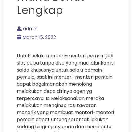
Lengkap
admin
March 15, 2022
Untuk selalu menteri-menteri pemain judi
slot pulsa tanpa disc yang mau jalankan isi
saldo khususnya untuk selalu pemain
pemula, saat ini menteri-menteri pemain
dapat bagaimanakah menolong
melakukan depo dirinya agen yg
terpercaya. Ia Melaksanakan meraka
melakukan menginspirasi tawaran
menarik yang membuat menteri-menteri
pemain dapat untung serentak lakukan
sedang bingung nyaman dan membantu