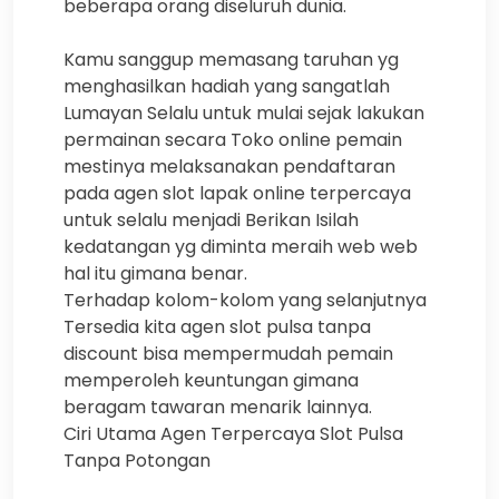
beberapa orang diseluruh dunia.
Kamu sanggup memasang taruhan yg
menghasilkan hadiah yang sangatlah
Lumayan Selalu untuk mulai sejak lakukan
permainan secara Toko online pemain
mestinya melaksanakan pendaftaran
pada agen slot lapak online terpercaya
untuk selalu menjadi Berikan Isilah
kedatangan yg diminta meraih web web
hal itu gimana benar.
Terhadap kolom-kolom yang selanjutnya
Tersedia kita agen slot pulsa tanpa
discount bisa mempermudah pemain
memperoleh keuntungan gimana
beragam tawaran menarik lainnya.
Ciri Utama Agen Terpercaya Slot Pulsa
Tanpa Potongan