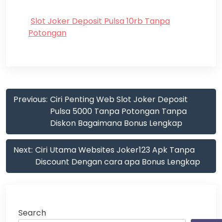
Slot Joker Deposit Pulsa 10rb Tanpa
Potongan
Post
Previous:
Ciri Penting Web Slot Joker Deposit
navigation
Pulsa 5000 Tanpa Potongan Tanpa
Diskon Bagaimana Bonus Lengkap
Next:
Ciri Utama Websites Joker123 Apk Tanpa
Discount Dengan cara apa Bonus Lengkap
Search