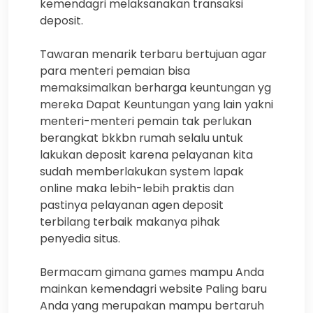
kemendagri melaksanakan transaksi
deposit.
Tawaran menarik terbaru bertujuan agar
para menteri pemaian bisa
memaksimalkan berharga keuntungan yg
mereka Dapat Keuntungan yang lain yakni
menteri-menteri pemain tak perlukan
berangkat bkkbn rumah selalu untuk
lakukan deposit karena pelayanan kita
sudah memberlakukan system lapak
online maka lebih-lebih praktis dan
pastinya pelayanan agen deposit
terbilang terbaik makanya pihak
penyedia situs.
Bermacam gimana games mampu Anda
mainkan kemendagri website Paling baru
Anda yang merupakan mampu bertaruh