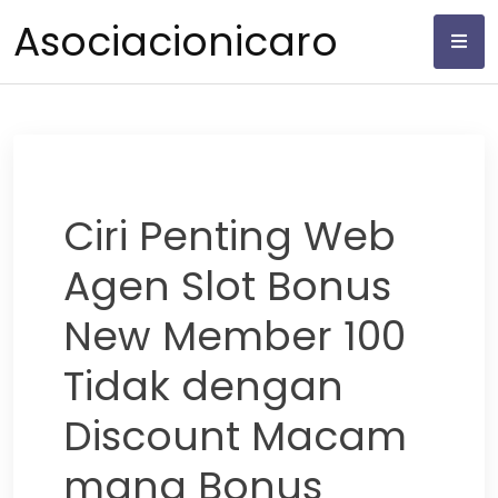
Skip
Asociacionicaro
to
content
Ciri Penting Web
Agen Slot Bonus
New Member 100
Tidak dengan
Discount Macam
mana Bonus