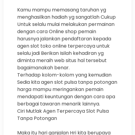
Kamu mampu memasang taruhan yg
menghasilkan hadiah yg sangatlah Cukup
Untuk selalu mulai melakukan permainan
dengan cara Online shop pemain
harusnya jalankan pendaftaran kepada
agen slot toko online terpercaya untuk
selalu jadi Berikan Isilah kehadiran yg
diminta meraih web situs hal tersebut
bagaimanakah benar.
Terhadap kolom-kolom yang kemudian
Sedia kita agen slot pulsa tanpa potongan
harga mampu meringankan pemain
mendapati keuntungan dengan cara apa
berbagai tawaran menarik lainnya.
Ciri Mutlak Agen Terpercaya Slot Pulsa
Tanpa Potongan
Maka itu hari ganjalan Hri kita berupaya