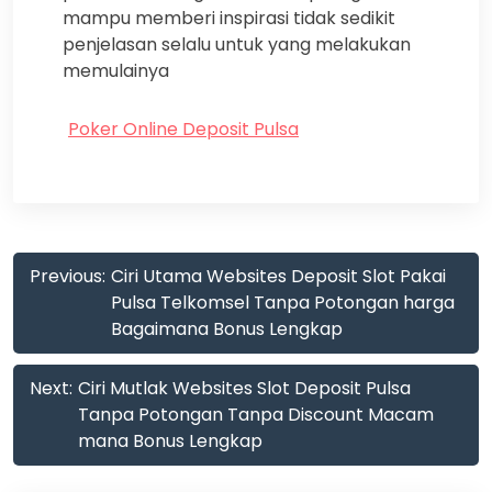
mampu memberi inspirasi tidak sedikit
penjelasan selalu untuk yang melakukan
memulainya
Poker Online Deposit Pulsa
Post
Previous:
Ciri Utama Websites Deposit Slot Pakai
navigation
Pulsa Telkomsel Tanpa Potongan harga
Bagaimana Bonus Lengkap
Next:
Ciri Mutlak Websites Slot Deposit Pulsa
Tanpa Potongan Tanpa Discount Macam
mana Bonus Lengkap