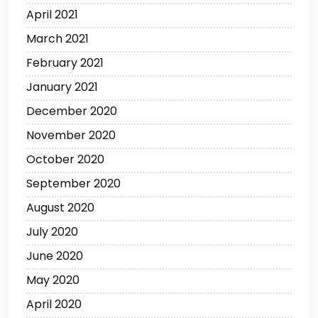
April 2021
March 2021
February 2021
January 2021
December 2020
November 2020
October 2020
September 2020
August 2020
July 2020
June 2020
May 2020
April 2020