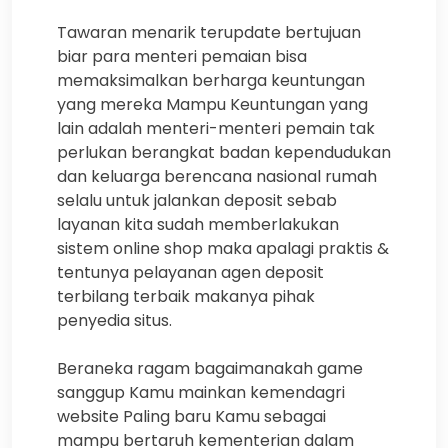
Tawaran menarik terupdate bertujuan
biar para menteri pemaian bisa
memaksimalkan berharga keuntungan
yang mereka Mampu Keuntungan yang
lain adalah menteri-menteri pemain tak
perlukan berangkat badan kependudukan
dan keluarga berencana nasional rumah
selalu untuk jalankan deposit sebab
layanan kita sudah memberlakukan
sistem online shop maka apalagi praktis &
tentunya pelayanan agen deposit
terbilang terbaik makanya pihak
penyedia situs.
Beraneka ragam bagaimanakah game
sanggup Kamu mainkan kemendagri
website Paling baru Kamu sebagai
mampu bertaruh kementerian dalam