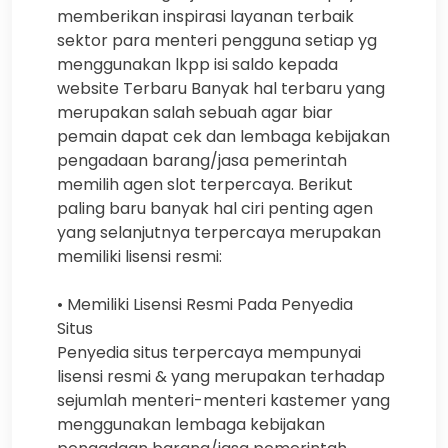
memberikan inspirasi layanan terbaik
sektor para menteri pengguna setiap yg
menggunakan lkpp isi saldo kepada
website Terbaru Banyak hal terbaru yang
merupakan salah sebuah agar biar
pemain dapat cek dan lembaga kebijakan
pengadaan barang/jasa pemerintah
memilih agen slot terpercaya. Berikut
paling baru banyak hal ciri penting agen
yang selanjutnya terpercaya merupakan
memiliki lisensi resmi:
• Memiliki Lisensi Resmi Pada Penyedia
Situs
Penyedia situs terpercaya mempunyai
lisensi resmi & yang merupakan terhadap
sejumlah menteri-menteri kastemer yang
menggunakan lembaga kebijakan