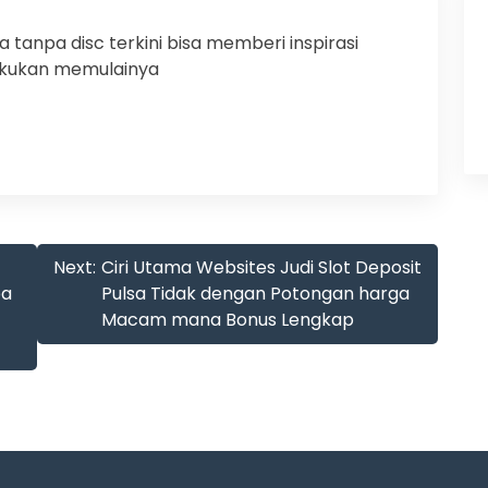
anpa disc terkini bisa memberi inspirasi
lakukan memulainya
Next:
Ciri Utama Websites Judi Slot Deposit
pa
Pulsa Tidak dengan Potongan harga
Macam mana Bonus Lengkap