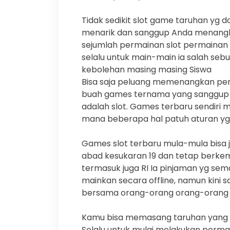
Tidak sedikit slot game taruhan yg
menarik dan sanggup Anda menangka
sejumlah permainan slot permaina
selalu untuk main-main ia salah se
kebolehan masing masing Siswa
Bisa saja peluang memenangkan per
buah games ternama yang sanggup A
adalah slot. Games terbaru sendir
mana beberapa hal patuh aturan yg 
Games slot terbaru mula-mula bisa j
abad kesukaran 19 dan tetap berkem
termasuk juga RI Ia pinjaman yg se
mainkan secara offline, namun kini 
bersama orang-orang orang-orang d
Kamu bisa memasang taruhan yang 
Selalu untuk mulai melakukan perm