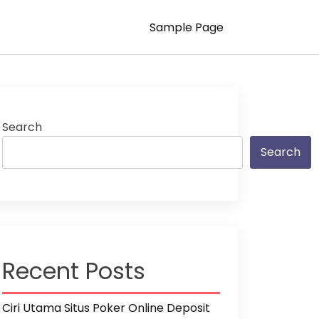
Sample Page
Search
Search
Recent Posts
Ciri Utama Situs Poker Online Deposit