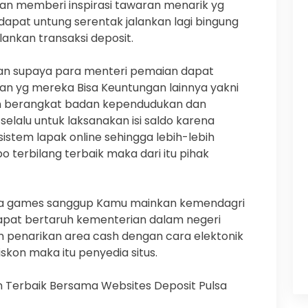
an memberi inspirasi tawaran menarik yg
pat untung serentak jalankan lagi bingung
nkan transaksi deposit.
an supaya para menteri pemaian dapat
 yg mereka Bisa Keuntungan lainnya yakni
an berangkat badan kependudukan dan
elalu untuk laksanakan isi saldo karena
stem lapak online sehingga lebih-lebih
 terbilang terbaik maka dari itu pihak
 games sanggup Kamu mainkan kemendagri
dapat bertaruh kementerian dalam negeri
penarikan area cash dengan cara elektonik
skon maka itu penyedia situs.
Terbaik Bersama Websites Deposit Pulsa