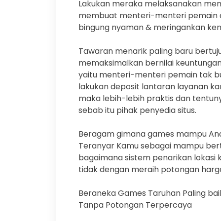
Lakukan meraka melaksanakan memb
membuat menteri-menteri pemain d
bingung nyaman & meringankan keme
Tawaran menarik paling baru bertuj
memaksimalkan bernilai keuntunga
yaitu menteri-menteri pemain tak b
lakukan deposit lantaran layanan k
maka lebih-lebih praktis dan tentuny
sebab itu pihak penyedia situs.
Beragam gimana games mampu Anda 
Teranyar Kamu sebagai mampu ber
bagaimana sistem penarikan lokasi 
tidak dengan meraih potongan harga 
Beraneka Games Taruhan Paling baik
Tanpa Potongan Terpercaya