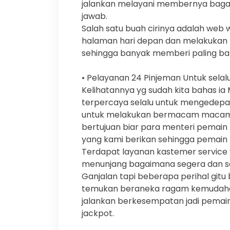
jalankan melayani membernya baga
jawab.
Salah satu buah cirinya adalah web 
halaman hari depan dan melakukan 
sehingga banyak memberi paling bar
• Pelayanan 24 Pinjeman Untuk sela
Kelihatannya yg sudah kita bahas ia
terpercaya selalu untuk mengedep
untuk melakukan bermacam macam t
bertujuan biar para menteri pemain
yang kami berikan sehingga pemain be
Terdapat layanan kastemer service 
menunjang bagaimana segera dan s
Ganjalan tapi beberapa perihal gitu
temukan beraneka ragam kemudahan
jalankan berkesempatan jadi pemai
jackpot.