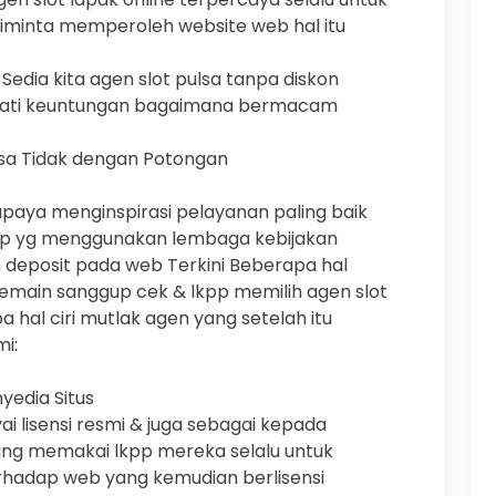
 diminta memperoleh website web hal itu
edia kita agen slot pulsa tanpa diskon
ti keuntungan bagaimana bermacam
lsa Tidak dengan Potongan
upaya menginspirasi pelayanan paling baik
ap yg menggunakan lembaga kebijakan
deposit pada web Terkini Beberapa hal
pemain sanggup cek & lkpp memilih agen slot
 hal ciri mutlak agen yang setelah itu
mi:
yedia Situs
 lisensi resmi & juga sebagai kepada
ng memakai lkpp mereka selalu untuk
rhadap web yang kemudian berlisensi