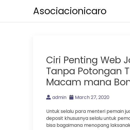
Skip
Asociacionicaro
to
content
Ciri Penting Web J
Tanpa Potongan T
Macam mana Bon
admin
March 27, 2020
Untuk selalu para menteri pemain jud
deposit khususnya selalu untuk pema
bisa bagaimana menopang laksanakan 