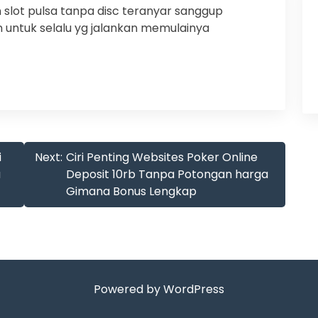
ot pulsa tanpa disc teranyar sanggup
 untuk selalu yg jalankan memulainya
i
Next:
Ciri Penting Websites Poker Online
a
Deposit 10rb Tanpa Potongan harga
Gimana Bonus Lengkap
Powered by WordPress