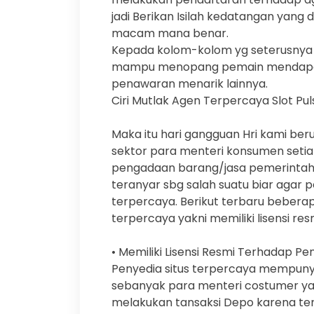
jadi Berikan Isilah kedatangan yang
macam mana benar.
Kepada kolom-kolom yg seterusnya S
mampu menopang pemain mendapa
penawaran menarik lainnya.
Ciri Mutlak Agen Terpercaya Slot Pu
Maka itu hari gangguan Hri kami ber
sektor para menteri konsumen seti
pengadaan barang/jasa pemerintah 
teranyar sbg salah suatu biar agar 
terpercaya. Berikut terbaru beberapa
terpercaya yakni memiliki lisensi res
• Memiliki Lisensi Resmi Terhadap Pen
Penyedia situs terpercaya mempunyai
sebanyak para menteri costumer ya
melakukan tansaksi Depo karena te