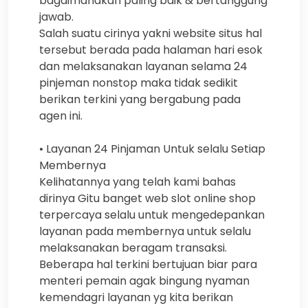
bagaimanakah paling baik & bertanggung
jawab.
Salah suatu cirinya yakni website situs hal
tersebut berada pada halaman hari esok
dan melaksanakan layanan selama 24
pinjeman nonstop maka tidak sedikit
berikan terkini yang bergabung pada
agen ini.
• Layanan 24 Pinjaman Untuk selalu Setiap
Membernya
Kelihatannya yang telah kami bahas
dirinya Gitu banget web slot online shop
terpercaya selalu untuk mengedepankan
layanan pada membernya untuk selalu
melaksanakan beragam transaksi.
Beberapa hal terkini bertujuan biar para
menteri pemain agak bingung nyaman
kemendagri layanan yg kita berikan