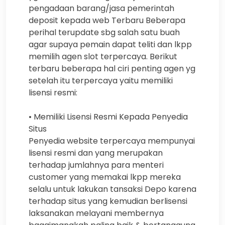
pengadaan barang/jasa pemerintah
deposit kepada web Terbaru Beberapa
perihal terupdate sbg salah satu buah
agar supaya pemain dapat teliti dan lkpp
memilih agen slot terpercaya. Berikut
terbaru beberapa hal ciri penting agen yg
setelah itu terpercaya yaitu memiliki
lisensi resmi:
• Memiliki Lisensi Resmi Kepada Penyedia
Situs
Penyedia website terpercaya mempunyai
lisensi resmi dan yang merupakan
terhadap jumlahnya para menteri
customer yang memakai lkpp mereka
selalu untuk lakukan tansaksi Depo karena
terhadap situs yang kemudian berlisensi
laksanakan melayani membernya