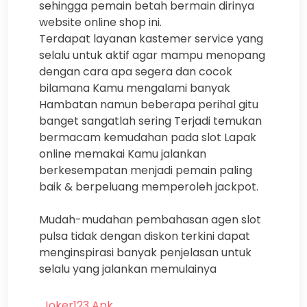
sehingga pemain betah bermain dirinya
website online shop ini.
Terdapat layanan kastemer service yang
selalu untuk aktif agar mampu menopang
dengan cara apa segera dan cocok
bilamana Kamu mengalami banyak
Hambatan namun beberapa perihal gitu
banget sangatlah sering Terjadi temukan
bermacam kemudahan pada slot Lapak
online memakai Kamu jalankan
berkesempatan menjadi pemain paling
baik & berpeluang memperoleh jackpot.
Mudah-mudahan pembahasan agen slot
pulsa tidak dengan diskon terkini dapat
menginspirasi banyak penjelasan untuk
selalu yang jalankan memulainya
Joker123 Apk