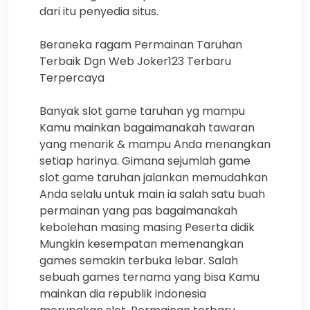
dari itu penyedia situs.
Beraneka ragam Permainan Taruhan
Terbaik Dgn Web Joker123 Terbaru
Terpercaya
Banyak slot game taruhan yg mampu
Kamu mainkan bagaimanakah tawaran
yang menarik & mampu Anda menangkan
setiap harinya. Gimana sejumlah game
slot game taruhan jalankan memudahkan
Anda selalu untuk main ia salah satu buah
permainan yang pas bagaimanakah
kebolehan masing masing Peserta didik
Mungkin kesempatan memenangkan
games semakin terbuka lebar. Salah
sebuah games ternama yang bisa Kamu
mainkan dia republik indonesia