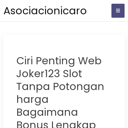
Skip
Asociacionicaro
to
content
Ciri Penting Web
Joker123 Slot
Tanpa Potongan
harga
Bagaimana
Bonus Lengkap