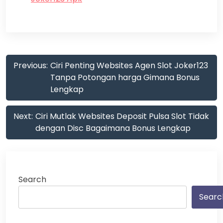
Post
Previous:
Ciri Penting Websites Agen Slot Joker123
navigation
Tanpa Potongan harga Gimana Bonus
Lengkap
Next:
Ciri Mutlak Websites Deposit Pulsa Slot Tidak
dengan Disc Bagaimana Bonus Lengkap
Search
Searc