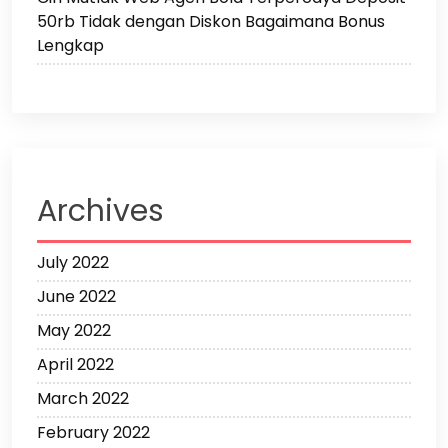
50rb Tidak dengan Diskon Bagaimana Bonus
Lengkap
Archives
July 2022
June 2022
May 2022
April 2022
March 2022
February 2022