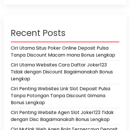
Recent Posts
Ciri Utama Situs Poker Online Deposit Pulsa
Tanpa Discount Macam mana Bonus Lengkap
Ciri Utama Websites Cara Daftar Joker123
Tidak dengan Discount Bagaimanakah Bonus
Lengkap
Ciri Penting Websites Link Slot Deposit Pulsa
Tanpa Potongan Tanpa Discount Gimana
Bonus Lengkap
Ciri Penting Website Agen Slot Joker123 Tidak
dengan Disc Bagaimanakah Bonus Lengkap
Ciri Mutlak Web Agen Bola Terpercaya Deposit