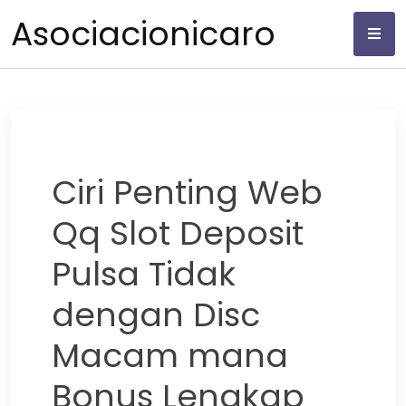
Skip
Asociacionicaro
to
content
Ciri Penting Web
Qq Slot Deposit
Pulsa Tidak
dengan Disc
Macam mana
Bonus Lengkap