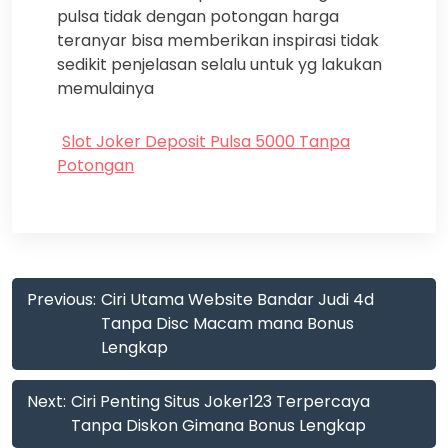
pulsa tidak dengan potongan harga
teranyar bisa memberikan inspirasi tidak
sedikit penjelasan selalu untuk yg lakukan
memulainya
Slot Joker Deposit Pulsa 5000 Tanpa
Potongan
Post
Previous:
Ciri Utama Website Bandar Judi 4d
navigation
Tanpa Disc Macam mana Bonus
Lengkap
Next:
Ciri Penting Situs Joker123 Terpercaya
Tanpa Diskon Gimana Bonus Lengkap