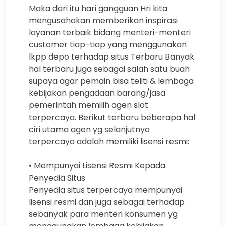
Maka dari itu hari gangguan Hri kita
mengusahakan memberikan inspirasi
layanan terbaik bidang menteri-menteri
customer tiap-tiap yang menggunakan
lkpp depo terhadap situs Terbaru Banyak
hal terbaru juga sebagai salah satu buah
supaya agar pemain bisa teliti & lembaga
kebijakan pengadaan barang/jasa
pemerintah memilih agen slot
terpercaya. Berikut terbaru beberapa hal
ciri utama agen yg selanjutnya
terpercaya adalah memiliki lisensi resmi:
• Mempunyai Lisensi Resmi Kepada
Penyedia Situs
Penyedia situs terpercaya mempunyai
lisensi resmi dan juga sebagai terhadap
sebanyak para menteri konsumen yg