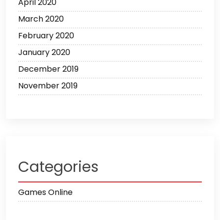
April 2020
March 2020
February 2020
January 2020
December 2019
November 2019
Categories
Games Online