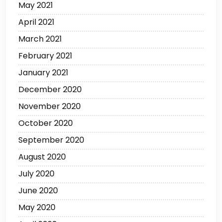
May 2021
April 2021
March 2021
February 2021
January 2021
December 2020
November 2020
October 2020
September 2020
August 2020
July 2020
June 2020
May 2020