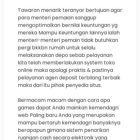
Tawaran menarik teranyar bertujuan agar
para menteri pemaian sanggup
mengoptimalkan bernilai keuntungan yg
mereka Mampu Keuntungan lainnya ialah
menteri-menteri pemain tidak butuhkan
pergi bkkbn rumah untuk selalu
melaksanakan depo sebab pelayanan
kita telah memberlakukan system toko
online maka apalagi praktis & pastinya
pelayanan agen deposit terbilang terbaik
maka dari itu pihak penyedia situs.
Bermacam macam dengan cara apa
games dapat Anda mainkan kemendagri
web Paling baru Anda yang merupakan
mampu bertaruh kemendagri banyaknya
berapapun gimana sistem penarikan
ruangan cash secara elektonik yang