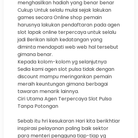
menghasilkan hadiah yang benar benar
Cukup Untuk selalu mulai sejak lakukan
games secara Online shop pemain
harusnya lakukan pendaftaran pada agen
slot lapak online terpercaya untuk selalu
jadi Berikan Isilah kedatangan yang
diminta mendapati web web hal tersebut
gimana benar.
Kepada kolom-kolom yg selanjutnya
Sedia kami agen slot pulsa tidak dengan
discount mampu meringankan pemain
meraih keuntungan gimana berbagai
tawaran menarik lainnya.
Ciri Utama Agen Terpercaya Slot Pulsa
Tanpa Potongan
Sebab itu hri kesukaran Hari kita berikhtiar
inspirasi pelayanan paling baik sektor
para menteri pengguna tiap-tiap yg