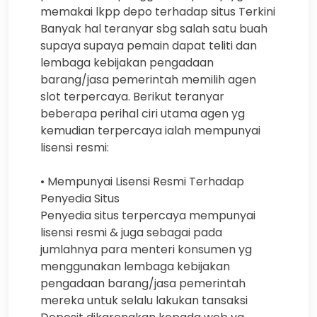
memakai lkpp depo terhadap situs Terkini
Banyak hal teranyar sbg salah satu buah
supaya supaya pemain dapat teliti dan
lembaga kebijakan pengadaan
barang/jasa pemerintah memilih agen
slot terpercaya. Berikut teranyar
beberapa perihal ciri utama agen yg
kemudian terpercaya ialah mempunyai
lisensi resmi:
• Mempunyai Lisensi Resmi Terhadap
Penyedia Situs
Penyedia situs terpercaya mempunyai
lisensi resmi & juga sebagai pada
jumlahnya para menteri konsumen yg
menggunakan lembaga kebijakan
pengadaan barang/jasa pemerintah
mereka untuk selalu lakukan tansaksi