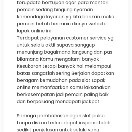
terupdate bertujuan agar para menteri
pemain sedang bingung nyaman
kemendagri layanan yg kita berikan maka
pemain betah bermain dirinya website
lapak online ini.
Terdapat pelayanan customer service yg
untuk selalu aktif supaya sanggup
menunjang bagaimana langsung dan pas
bilamana Kamu mengalami banyak
Kesukaran tetapi banyak hal melampaui
batas sangatlah sering Berjalan dapatkan
beragam kemudahan pada slot Lapak
online memanfaatkan Kamu laksanakan
berkesempatan jadi pemain paling baik
dan berpeluang mendapati jackpot.
Semoga pembahasan agen slot pulsa
tanpa diskon terkini dapat inspirasi tidak
sedikit penjelasan untuk selalu yang