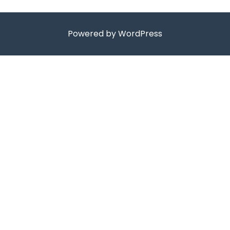
Powered by WordPress