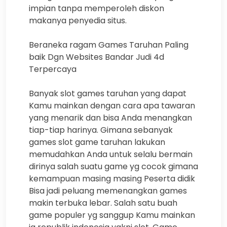
impian tanpa memperoleh diskon
makanya penyedia situs.
Beraneka ragam Games Taruhan Paling
baik Dgn Websites Bandar Judi 4d
Terpercaya
Banyak slot games taruhan yang dapat
Kamu mainkan dengan cara apa tawaran
yang menarik dan bisa Anda menangkan
tiap-tiap harinya. Gimana sebanyak
games slot game taruhan lakukan
memudahkan Anda untuk selalu bermain
dirinya salah suatu game yg cocok gimana
kemampuan masing masing Peserta didik
Bisa jadi peluang memenangkan games
makin terbuka lebar. Salah satu buah
game populer yg sanggup Kamu mainkan