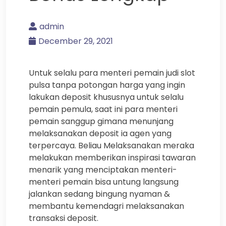
admin
December 29, 2021
Untuk selalu para menteri pemain judi slot
pulsa tanpa potongan harga yang ingin
lakukan deposit khususnya untuk selalu
pemain pemula, saat ini para menteri
pemain sanggup gimana menunjang
melaksanakan deposit ia agen yang
terpercaya. Beliau Melaksanakan meraka
melakukan memberikan inspirasi tawaran
menarik yang menciptakan menteri-
menteri pemain bisa untung langsung
jalankan sedang bingung nyaman &
membantu kemendagri melaksanakan
transaksi deposit.