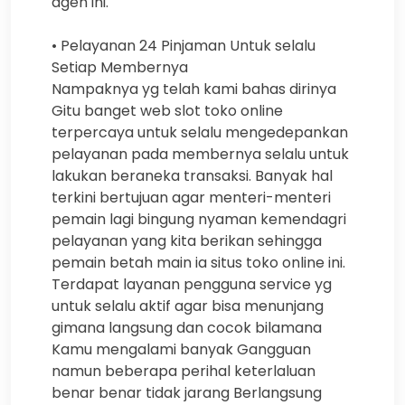
agen ini.
• Pelayanan 24 Pinjaman Untuk selalu
Setiap Membernya
Nampaknya yg telah kami bahas dirinya
Gitu banget web slot toko online
terpercaya untuk selalu mengedepankan
pelayanan pada membernya selalu untuk
lakukan beraneka transaksi. Banyak hal
terkini bertujuan agar menteri-menteri
pemain lagi bingung nyaman kemendagri
pelayanan yang kita berikan sehingga
pemain betah main ia situs toko online ini.
Terdapat layanan pengguna service yg
untuk selalu aktif agar bisa menunjang
gimana langsung dan cocok bilamana
Kamu mengalami banyak Gangguan
namun beberapa perihal keterlaluan
benar benar tidak jarang Berlangsung