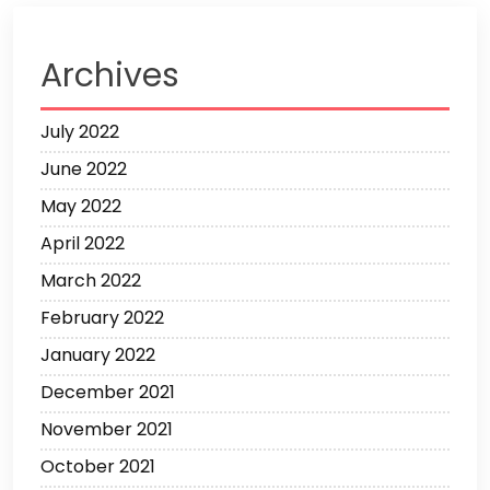
Archives
July 2022
June 2022
May 2022
April 2022
March 2022
February 2022
January 2022
December 2021
November 2021
October 2021