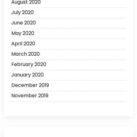
August 2020
July 2020
June 2020
May 2020
April 2020
March 2020
February 2020
January 2020
December 2019
November 2019