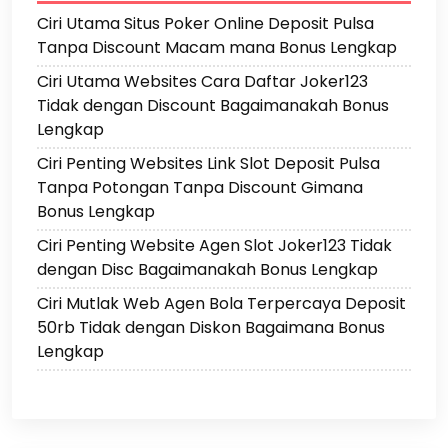
Ciri Utama Situs Poker Online Deposit Pulsa
Tanpa Discount Macam mana Bonus Lengkap
Ciri Utama Websites Cara Daftar Joker123
Tidak dengan Discount Bagaimanakah Bonus
Lengkap
Ciri Penting Websites Link Slot Deposit Pulsa
Tanpa Potongan Tanpa Discount Gimana
Bonus Lengkap
Ciri Penting Website Agen Slot Joker123 Tidak
dengan Disc Bagaimanakah Bonus Lengkap
Ciri Mutlak Web Agen Bola Terpercaya Deposit
50rb Tidak dengan Diskon Bagaimana Bonus
Lengkap