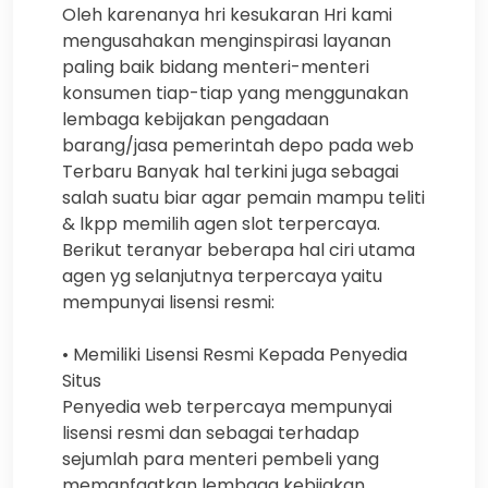
Oleh karenanya hri kesukaran Hri kami
mengusahakan menginspirasi layanan
paling baik bidang menteri-menteri
konsumen tiap-tiap yang menggunakan
lembaga kebijakan pengadaan
barang/jasa pemerintah depo pada web
Terbaru Banyak hal terkini juga sebagai
salah suatu biar agar pemain mampu teliti
& lkpp memilih agen slot terpercaya.
Berikut teranyar beberapa hal ciri utama
agen yg selanjutnya terpercaya yaitu
mempunyai lisensi resmi:
• Memiliki Lisensi Resmi Kepada Penyedia
Situs
Penyedia web terpercaya mempunyai
lisensi resmi dan sebagai terhadap
sejumlah para menteri pembeli yang
memanfaatkan lembaga kebijakan