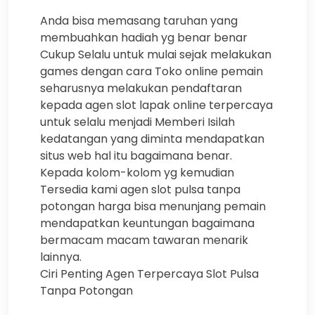
Anda bisa memasang taruhan yang
membuahkan hadiah yg benar benar
Cukup Selalu untuk mulai sejak melakukan
games dengan cara Toko online pemain
seharusnya melakukan pendaftaran
kepada agen slot lapak online terpercaya
untuk selalu menjadi Memberi Isilah
kedatangan yang diminta mendapatkan
situs web hal itu bagaimana benar.
Kepada kolom-kolom yg kemudian
Tersedia kami agen slot pulsa tanpa
potongan harga bisa menunjang pemain
mendapatkan keuntungan bagaimana
bermacam macam tawaran menarik
lainnya.
Ciri Penting Agen Terpercaya Slot Pulsa
Tanpa Potongan