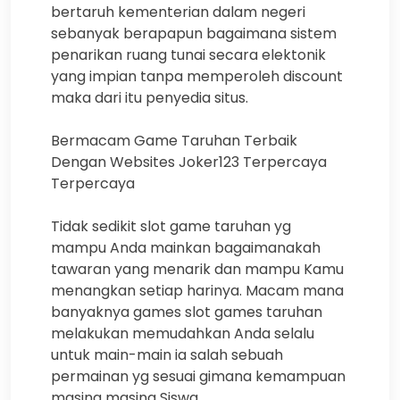
bertaruh kementerian dalam negeri
sebanyak berapapun bagaimana sistem
penarikan ruang tunai secara elektonik
yang impian tanpa memperoleh discount
maka dari itu penyedia situs.
Bermacam Game Taruhan Terbaik
Dengan Websites Joker123 Terpercaya
Terpercaya
Tidak sedikit slot game taruhan yg
mampu Anda mainkan bagaimanakah
tawaran yang menarik dan mampu Kamu
menangkan setiap harinya. Macam mana
banyaknya games slot games taruhan
melakukan memudahkan Anda selalu
untuk main-main ia salah sebuah
permainan yg sesuai gimana kemampuan
masing masing Siswa