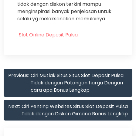
tidak dengan diskon terkini mampu
menginspirasi banyak penjelasan untuk
selalu yg melaksanakan memulainya
Slot Online Deposit Pulsa
Post
Previous:
Ciri Mutlak Situs Situs Slot Deposit Pulsa
navigation
Tidak dengan Potongan harga Dengan
cara apa Bonus Lengkap
Next:
Ciri Penting Websites Situs Slot Deposit Pulsa
Tidak dengan Diskon Gimana Bonus Lengkap