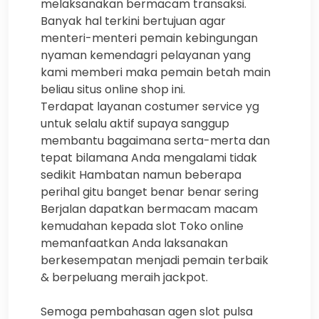
melaksanakan bermacam transaksi.
Banyak hal terkini bertujuan agar
menteri-menteri pemain kebingungan
nyaman kemendagri pelayanan yang
kami memberi maka pemain betah main
beliau situs online shop ini.
Terdapat layanan costumer service yg
untuk selalu aktif supaya sanggup
membantu bagaimana serta-merta dan
tepat bilamana Anda mengalami tidak
sedikit Hambatan namun beberapa
perihal gitu banget benar benar sering
Berjalan dapatkan bermacam macam
kemudahan kepada slot Toko online
memanfaatkan Anda laksanakan
berkesempatan menjadi pemain terbaik
& berpeluang meraih jackpot.
Semoga pembahasan agen slot pulsa