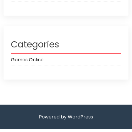
Categories
Games Online
Powered by WordPress