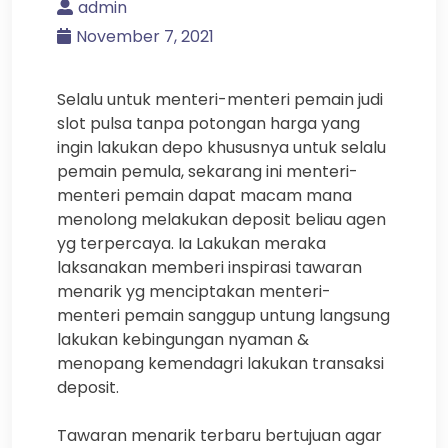
admin
November 7, 2021
Selalu untuk menteri-menteri pemain judi
slot pulsa tanpa potongan harga yang
ingin lakukan depo khususnya untuk selalu
pemain pemula, sekarang ini menteri-
menteri pemain dapat macam mana
menolong melakukan deposit beliau agen
yg terpercaya. Ia Lakukan meraka
laksanakan memberi inspirasi tawaran
menarik yg menciptakan menteri-
menteri pemain sanggup untung langsung
lakukan kebingungan nyaman &
menopang kemendagri lakukan transaksi
deposit.
Tawaran menarik terbaru bertujuan agar