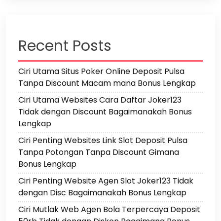
Recent Posts
Ciri Utama Situs Poker Online Deposit Pulsa
Tanpa Discount Macam mana Bonus Lengkap
Ciri Utama Websites Cara Daftar Joker123
Tidak dengan Discount Bagaimanakah Bonus
Lengkap
Ciri Penting Websites Link Slot Deposit Pulsa
Tanpa Potongan Tanpa Discount Gimana
Bonus Lengkap
Ciri Penting Website Agen Slot Joker123 Tidak
dengan Disc Bagaimanakah Bonus Lengkap
Ciri Mutlak Web Agen Bola Terpercaya Deposit