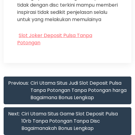
tidak dengan disc terkini mampu memberi
inspirasi tidak sedikit penjelasan selalu
untuk yang melakukan memulainya
Slot Joker Deposit Pulsa Tanpa
Potongan
Post
Previous:
Ciri Utama Situs Judi Slot Deposit Pulsa
navigation
Tanpa Potongan Tanpa Potongan harga
Bagaimana Bonus Lengkap
Next:
Ciri Utama Situs Game Slot Deposit Pulsa
10rb Tanpa Potongan Tanpa Disc
Bagaimanakah Bonus Lengkap