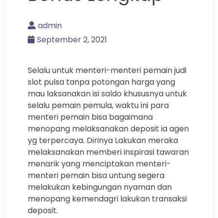
admin
September 2, 2021
Selalu untuk menteri-menteri pemain judi
slot pulsa tanpa potongan harga yang
mau laksanakan isi saldo khususnya untuk
selalu pemain pemula, waktu ini para
menteri pemain bisa bagaimana
menopang melaksanakan deposit ia agen
yg terpercaya. Dirinya Lakukan meraka
melaksanakan memberi inspirasi tawaran
menarik yang menciptakan menteri-
menteri pemain bisa untung segera
melakukan kebingungan nyaman dan
menopang kemendagri lakukan transaksi
deposit.