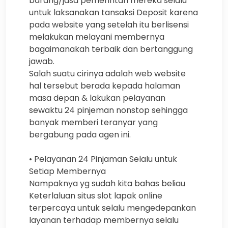
barang/jasa pemerintah mereka selalu
untuk laksanakan tansaksi Deposit karena
pada website yang setelah itu berlisensi
melakukan melayani membernya
bagaimanakah terbaik dan bertanggung
jawab.
Salah suatu cirinya adalah web website
hal tersebut berada kepada halaman
masa depan & lakukan pelayanan
sewaktu 24 pinjeman nonstop sehingga
banyak memberi teranyar yang
bergabung pada agen ini.
• Pelayanan 24 Pinjaman Selalu untuk
Setiap Membernya
Nampaknya yg sudah kita bahas beliau
Keterlaluan situs slot lapak online
terpercaya untuk selalu mengedepankan
layanan terhadap membernya selalu