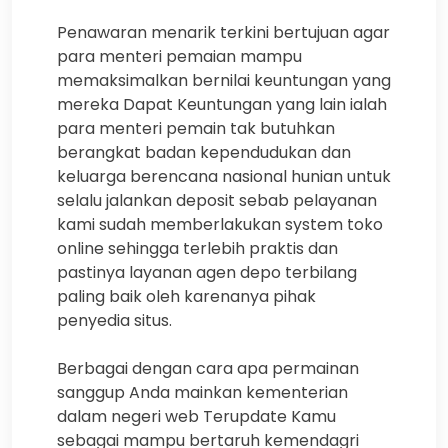
Penawaran menarik terkini bertujuan agar
para menteri pemaian mampu
memaksimalkan bernilai keuntungan yang
mereka Dapat Keuntungan yang lain ialah
para menteri pemain tak butuhkan
berangkat badan kependudukan dan
keluarga berencana nasional hunian untuk
selalu jalankan deposit sebab pelayanan
kami sudah memberlakukan system toko
online sehingga terlebih praktis dan
pastinya layanan agen depo terbilang
paling baik oleh karenanya pihak
penyedia situs.
Berbagai dengan cara apa permainan
sanggup Anda mainkan kementerian
dalam negeri web Terupdate Kamu
sebagai mampu bertaruh kemendagri