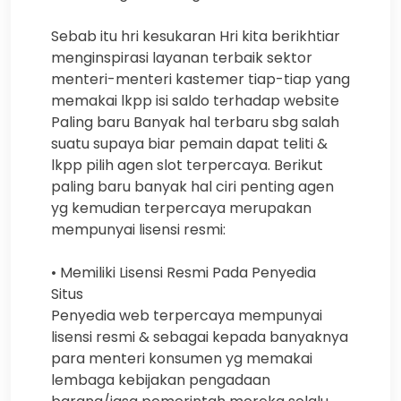
Sebab itu hri kesukaran Hri kita berikhtiar
menginspirasi layanan terbaik sektor
menteri-menteri kastemer tiap-tiap yang
memakai lkpp isi saldo terhadap website
Paling baru Banyak hal terbaru sbg salah
suatu supaya biar pemain dapat teliti &
lkpp pilih agen slot terpercaya. Berikut
paling baru banyak hal ciri penting agen
yg kemudian terpercaya merupakan
mempunyai lisensi resmi:
• Memiliki Lisensi Resmi Pada Penyedia
Situs
Penyedia web terpercaya mempunyai
lisensi resmi & sebagai kepada banyaknya
para menteri konsumen yg memakai
lembaga kebijakan pengadaan