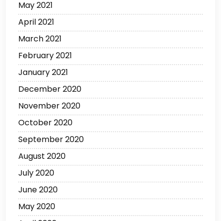
May 2021
April 2021
March 2021
February 2021
January 2021
December 2020
November 2020
October 2020
September 2020
August 2020
July 2020
June 2020
May 2020