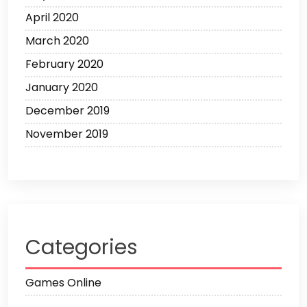
April 2020
March 2020
February 2020
January 2020
December 2019
November 2019
Categories
Games Online