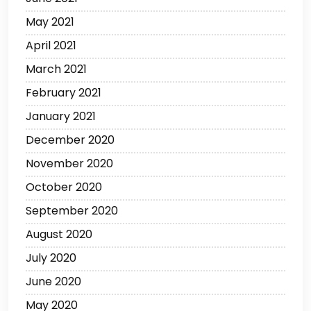
May 2021
April 2021
March 2021
February 2021
January 2021
December 2020
November 2020
October 2020
September 2020
August 2020
July 2020
June 2020
May 2020