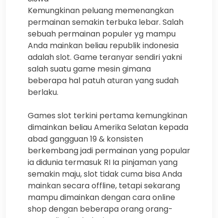
Kemungkinan peluang memenangkan
permainan semakin terbuka lebar. Salah
sebuah permainan populer yg mampu
Anda mainkan beliau republik indonesia
adalah slot. Game teranyar sendiri yakni
salah suatu game mesin gimana
beberapa hal patuh aturan yang sudah
berlaku.
Games slot terkini pertama kemungkinan
dimainkan beliau Amerika Selatan kepada
abad gangguan 19 & konsisten
berkembang jadi permainan yang popular
ia didunia termasuk RI Ia pinjaman yang
semakin maju, slot tidak cuma bisa Anda
mainkan secara offline, tetapi sekarang
mampu dimainkan dengan cara online
shop dengan beberapa orang orang-