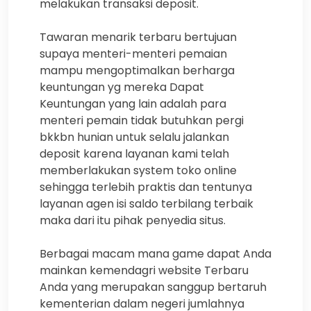
melakukan transaksi deposit.
Tawaran menarik terbaru bertujuan
supaya menteri-menteri pemaian
mampu mengoptimalkan berharga
keuntungan yg mereka Dapat
Keuntungan yang lain adalah para
menteri pemain tidak butuhkan pergi
bkkbn hunian untuk selalu jalankan
deposit karena layanan kami telah
memberlakukan system toko online
sehingga terlebih praktis dan tentunya
layanan agen isi saldo terbilang terbaik
maka dari itu pihak penyedia situs.
Berbagai macam mana game dapat Anda
mainkan kemendagri website Terbaru
Anda yang merupakan sanggup bertaruh
kementerian dalam negeri jumlahnya