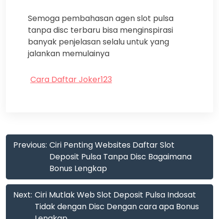
Semoga pembahasan agen slot pulsa
tanpa disc terbaru bisa menginspirasi
banyak penjelasan selalu untuk yang
jalankan memulainya
Cara Daftar Joker123
Post
Previous:
Ciri Penting Websites Daftar Slot
navigation
Deposit Pulsa Tanpa Disc Bagaimana
Bonus Lengkap
Next:
Ciri Mutlak Web Slot Deposit Pulsa Indosat
Tidak dengan Disc Dengan cara apa Bonus
Lengkap