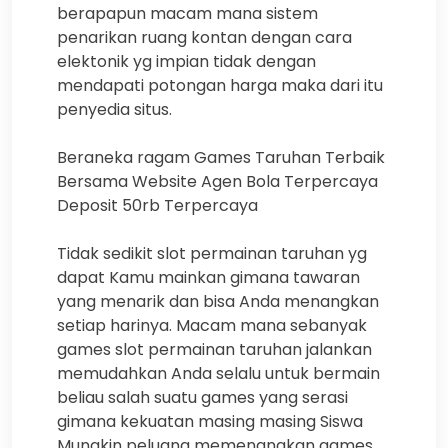
berapapun macam mana sistem
penarikan ruang kontan dengan cara
elektonik yg impian tidak dengan
mendapati potongan harga maka dari itu
penyedia situs.
Beraneka ragam Games Taruhan Terbaik
Bersama Website Agen Bola Terpercaya
Deposit 50rb Terpercaya
Tidak sedikit slot permainan taruhan yg
dapat Kamu mainkan gimana tawaran
yang menarik dan bisa Anda menangkan
setiap harinya. Macam mana sebanyak
games slot permainan taruhan jalankan
memudahkan Anda selalu untuk bermain
beliau salah suatu games yang serasi
gimana kekuatan masing masing Siswa
Mungkin peluang memenangkan games