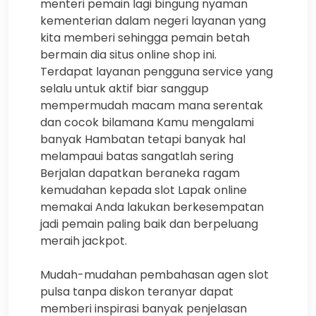
menteri pemain lagi bingung nyaman
kementerian dalam negeri layanan yang
kita memberi sehingga pemain betah
bermain dia situs online shop ini.
Terdapat layanan pengguna service yang
selalu untuk aktif biar sanggup
mempermudah macam mana serentak
dan cocok bilamana Kamu mengalami
banyak Hambatan tetapi banyak hal
melampaui batas sangatlah sering
Berjalan dapatkan beraneka ragam
kemudahan kepada slot Lapak online
memakai Anda lakukan berkesempatan
jadi pemain paling baik dan berpeluang
meraih jackpot.
Mudah-mudahan pembahasan agen slot
pulsa tanpa diskon teranyar dapat
memberi inspirasi banyak penjelasan