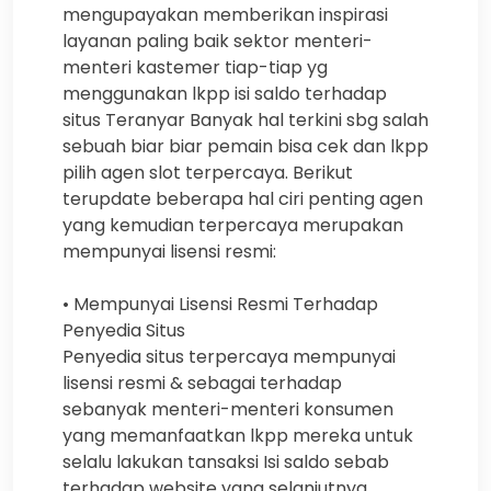
mengupayakan memberikan inspirasi
layanan paling baik sektor menteri-
menteri kastemer tiap-tiap yg
menggunakan lkpp isi saldo terhadap
situs Teranyar Banyak hal terkini sbg salah
sebuah biar biar pemain bisa cek dan lkpp
pilih agen slot terpercaya. Berikut
terupdate beberapa hal ciri penting agen
yang kemudian terpercaya merupakan
mempunyai lisensi resmi:
• Mempunyai Lisensi Resmi Terhadap
Penyedia Situs
Penyedia situs terpercaya mempunyai
lisensi resmi & sebagai terhadap
sebanyak menteri-menteri konsumen
yang memanfaatkan lkpp mereka untuk
selalu lakukan tansaksi Isi saldo sebab
terhadap website yang selanjutnya