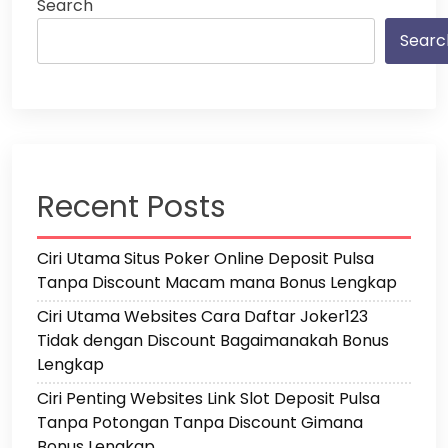
Search
Searc
Recent Posts
Ciri Utama Situs Poker Online Deposit Pulsa
Tanpa Discount Macam mana Bonus Lengkap
Ciri Utama Websites Cara Daftar Joker123
Tidak dengan Discount Bagaimanakah Bonus
Lengkap
Ciri Penting Websites Link Slot Deposit Pulsa
Tanpa Potongan Tanpa Discount Gimana
Bonus Lengkap