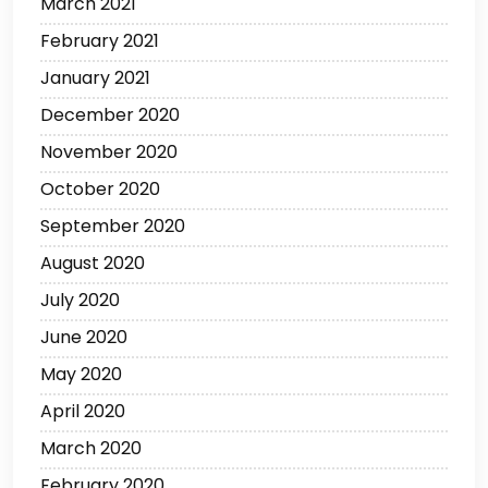
March 2021
February 2021
January 2021
December 2020
November 2020
October 2020
September 2020
August 2020
July 2020
June 2020
May 2020
April 2020
March 2020
February 2020