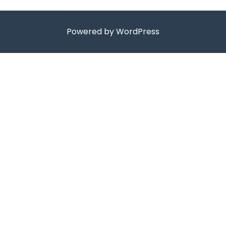
Powered by WordPress