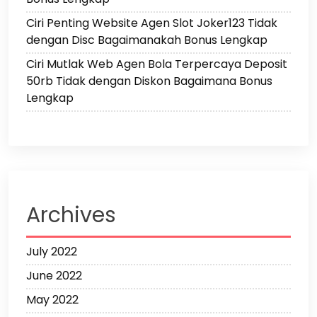
Ciri Penting Website Agen Slot Joker123 Tidak
dengan Disc Bagaimanakah Bonus Lengkap
Ciri Mutlak Web Agen Bola Terpercaya Deposit
50rb Tidak dengan Diskon Bagaimana Bonus
Lengkap
Archives
July 2022
June 2022
May 2022