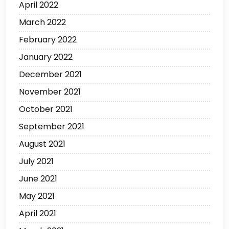
April 2022
March 2022
February 2022
January 2022
December 2021
November 2021
October 2021
September 2021
August 2021
July 2021
June 2021
May 2021
April 2021