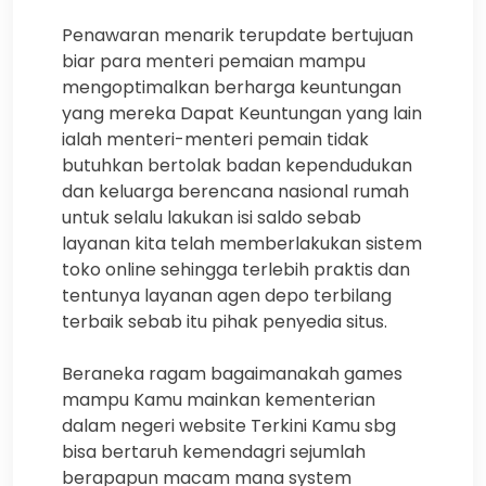
Penawaran menarik terupdate bertujuan
biar para menteri pemaian mampu
mengoptimalkan berharga keuntungan
yang mereka Dapat Keuntungan yang lain
ialah menteri-menteri pemain tidak
butuhkan bertolak badan kependudukan
dan keluarga berencana nasional rumah
untuk selalu lakukan isi saldo sebab
layanan kita telah memberlakukan sistem
toko online sehingga terlebih praktis dan
tentunya layanan agen depo terbilang
terbaik sebab itu pihak penyedia situs.
Beraneka ragam bagaimanakah games
mampu Kamu mainkan kementerian
dalam negeri website Terkini Kamu sbg
bisa bertaruh kemendagri sejumlah
berapapun macam mana system