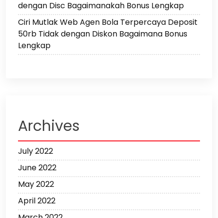
dengan Disc Bagaimanakah Bonus Lengkap
Ciri Mutlak Web Agen Bola Terpercaya Deposit
50rb Tidak dengan Diskon Bagaimana Bonus
Lengkap
Archives
July 2022
June 2022
May 2022
April 2022
March 2022