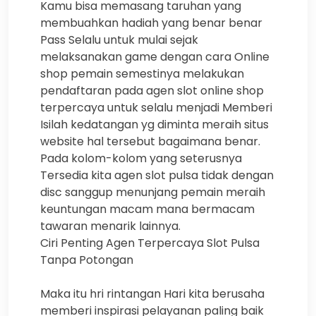
Kamu bisa memasang taruhan yang
membuahkan hadiah yang benar benar
Pass Selalu untuk mulai sejak
melaksanakan game dengan cara Online
shop pemain semestinya melakukan
pendaftaran pada agen slot online shop
terpercaya untuk selalu menjadi Memberi
Isilah kedatangan yg diminta meraih situs
website hal tersebut bagaimana benar.
Pada kolom-kolom yang seterusnya
Tersedia kita agen slot pulsa tidak dengan
disc sanggup menunjang pemain meraih
keuntungan macam mana bermacam
tawaran menarik lainnya.
Ciri Penting Agen Terpercaya Slot Pulsa
Tanpa Potongan
Maka itu hri rintangan Hari kita berusaha
memberi inspirasi pelayanan paling baik