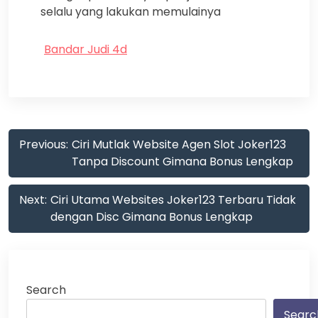
selalu yang lakukan memulainya
Bandar Judi 4d
Post
Previous:
Ciri Mutlak Website Agen Slot Joker123
navigation
Tanpa Discount Gimana Bonus Lengkap
Next:
Ciri Utama Websites Joker123 Terbaru Tidak
dengan Disc Gimana Bonus Lengkap
Search
Searc