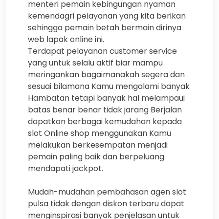
menteri pemain kebingungan nyaman
kemendagri pelayanan yang kita berikan
sehingga pemain betah bermain dirinya
web lapak online ini.
Terdapat pelayanan customer service
yang untuk selalu aktif biar mampu
meringankan bagaimanakah segera dan
sesuai bilamana Kamu mengalami banyak
Hambatan tetapi banyak hal melampaui
batas benar benar tidak jarang Berjalan
dapatkan berbagai kemudahan kepada
slot Online shop menggunakan Kamu
melakukan berkesempatan menjadi
pemain paling baik dan berpeluang
mendapati jackpot.
Mudah-mudahan pembahasan agen slot
pulsa tidak dengan diskon terbaru dapat
menginspirasi banyak penjelasan untuk