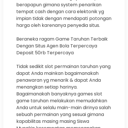
berapapun gimana system penarikan
tempat cash dengan cara elektonik yg
impian tidak dengan mendapati potongan
harga oleh karenanya penyedia situs.
Beraneka ragam Game Taruhan Terbaik
Dengan Situs Agen Bola Terpercaya
Deposit 50rb Terpercaya
Tidak sedikit slot permainan taruhan yang
dapat Anda mainkan bagaimanakah
penawaran yg menarik & dapat Anda
menangkan setiap harinya.
Bagaimanakah banyaknya games slot
game taruhan melakukan memudahkan
Anda untuk selalu main-main dirinya salah
sebuah permainan yang sesuai gimana
kapabilitas masing masing Siswa