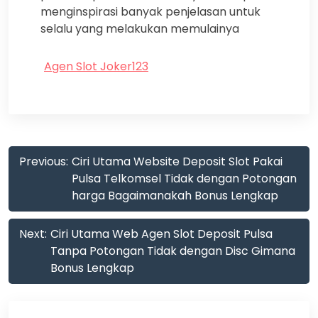
menginspirasi banyak penjelasan untuk
selalu yang melakukan memulainya
Agen Slot Joker123
Post
Previous:
Ciri Utama Website Deposit Slot Pakai
navigation
Pulsa Telkomsel Tidak dengan Potongan
harga Bagaimanakah Bonus Lengkap
Next:
Ciri Utama Web Agen Slot Deposit Pulsa
Tanpa Potongan Tidak dengan Disc Gimana
Bonus Lengkap