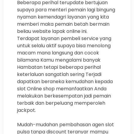
Beberapa perihal terupdate bertujuan
supaya para menteri pemain lagi bingung
nyaman kemendagri layanan yang kita
memberi maka pemain betah bermain
beliau website lapak online ini.
Terdapat layanan pembeli service yang
untuk selalu aktif supaya bisa menolong
macam mana langsung dan cocok
bilamana Kamu mengalami banyak
Hambatan tetapi beberapa perihal
keterlaluan sangatlah sering Terjadi
dapatkan beraneka kemudahan kepada
slot Online shop memanfaatkan Anda
melakukan berkesempatan jadi pemain
terbaik dan berpeluang memperoleh
jackpot.
Mudah-mudahan pembahasan agen slot
pulsa tanpa discount teranyar mampu