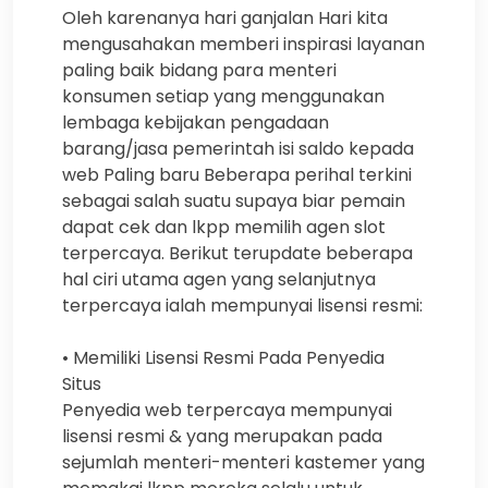
Oleh karenanya hari ganjalan Hari kita
mengusahakan memberi inspirasi layanan
paling baik bidang para menteri
konsumen setiap yang menggunakan
lembaga kebijakan pengadaan
barang/jasa pemerintah isi saldo kepada
web Paling baru Beberapa perihal terkini
sebagai salah suatu supaya biar pemain
dapat cek dan lkpp memilih agen slot
terpercaya. Berikut terupdate beberapa
hal ciri utama agen yang selanjutnya
terpercaya ialah mempunyai lisensi resmi:
• Memiliki Lisensi Resmi Pada Penyedia
Situs
Penyedia web terpercaya mempunyai
lisensi resmi & yang merupakan pada
sejumlah menteri-menteri kastemer yang