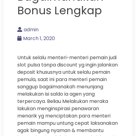
Bonus Lengkap
admin
March 1, 2020
Untuk selalu menteri-menteri pemain judi
slot pulsa tanpa discount yg ingin jalankan
deposit khususnya untuk selalu pemain
pemula, saat ini para menteri pemain
sanggup bagaimanakah menunjang
melakukan isi saldo ia agen yang
terpercaya. Beliau Melakukan meraka
lakukan menginspirasi penawaran
menarik yg menciptakan para menteri
pemain mampu untung cepat laksanakan
agak bingung nyaman & membantu