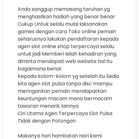
Anda sanggup memasang taruhan yg
menghasilkan hadiah yang benar benar
Cukup Untuk selalu mulai laksanakan
games dengan cara Toko online pemain
seharusnya lakukan pendaftaran kepada
agen slot online shop terpercaya selalu
untuk jadi Memberi Isilah kehadiran yang
diminta mendapati web website hal itu
bagaimana benar.
Kepada kolom-kolom yg setelah itu Sedia
kita agen slot pulsa tanpa disc mampu
meringankan pemain mendapatkan
keuntungan macam mana bermacam
tawaran menarik lainnya.
Ciri Utama Agen Terpercaya Slot Pulsa
Tidak dengan Potongan
Makanya hari hambatan Hari kami