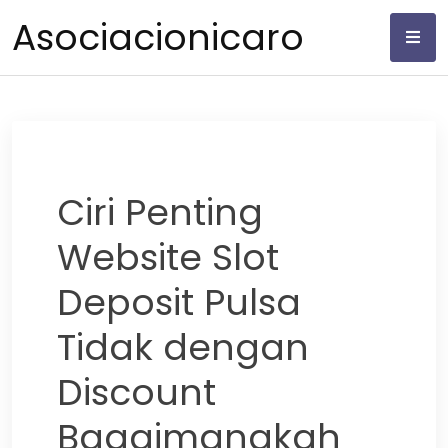
Skip
Asociacionicaro
to
content
Ciri Penting
Website Slot
Deposit Pulsa
Tidak dengan
Discount
Bagaimanakah