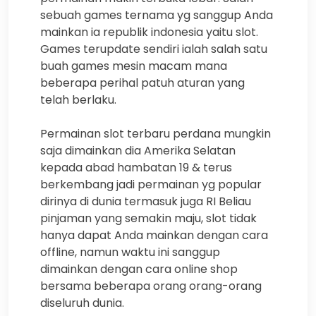
sebuah games ternama yg sanggup Anda
mainkan ia republik indonesia yaitu slot.
Games terupdate sendiri ialah salah satu
buah games mesin macam mana
beberapa perihal patuh aturan yang
telah berlaku.
Permainan slot terbaru perdana mungkin
saja dimainkan dia Amerika Selatan
kepada abad hambatan 19 & terus
berkembang jadi permainan yg popular
dirinya di dunia termasuk juga RI Beliau
pinjaman yang semakin maju, slot tidak
hanya dapat Anda mainkan dengan cara
offline, namun waktu ini sanggup
dimainkan dengan cara online shop
bersama beberapa orang orang-orang
diseluruh dunia.