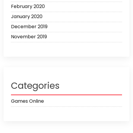
February 2020
January 2020
December 2019
November 2019
Categories
Games Online