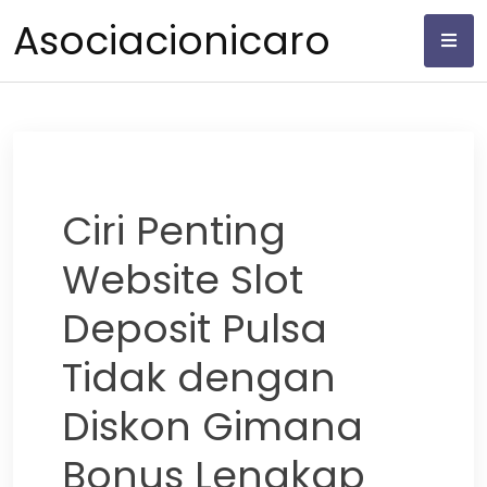
Skip
Asociacionicaro
to
content
Ciri Penting
Website Slot
Deposit Pulsa
Tidak dengan
Diskon Gimana
Bonus Lengkap