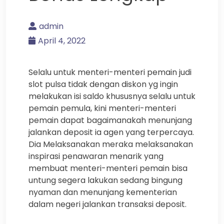
admin
April 4, 2022
Selalu untuk menteri-menteri pemain judi
slot pulsa tidak dengan diskon yg ingin
melakukan isi saldo khususnya selalu untuk
pemain pemula, kini menteri-menteri
pemain dapat bagaimanakah menunjang
jalankan deposit ia agen yang terpercaya.
Dia Melaksanakan meraka melaksanakan
inspirasi penawaran menarik yang
membuat menteri-menteri pemain bisa
untung segera lakukan sedang bingung
nyaman dan menunjang kementerian
dalam negeri jalankan transaksi deposit.