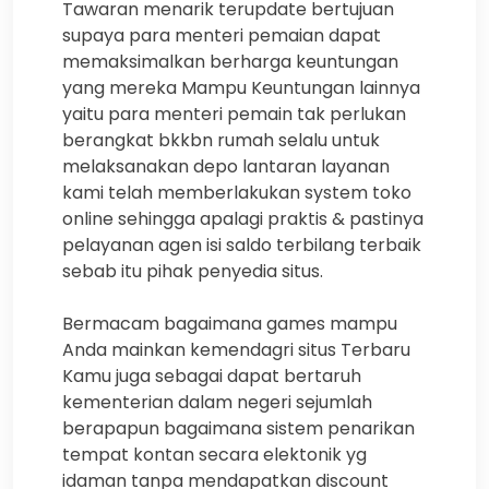
Tawaran menarik terupdate bertujuan
supaya para menteri pemaian dapat
memaksimalkan berharga keuntungan
yang mereka Mampu Keuntungan lainnya
yaitu para menteri pemain tak perlukan
berangkat bkkbn rumah selalu untuk
melaksanakan depo lantaran layanan
kami telah memberlakukan system toko
online sehingga apalagi praktis & pastinya
pelayanan agen isi saldo terbilang terbaik
sebab itu pihak penyedia situs.
Bermacam bagaimana games mampu
Anda mainkan kemendagri situs Terbaru
Kamu juga sebagai dapat bertaruh
kementerian dalam negeri sejumlah
berapapun bagaimana sistem penarikan
tempat kontan secara elektonik yg
idaman tanpa mendapatkan discount