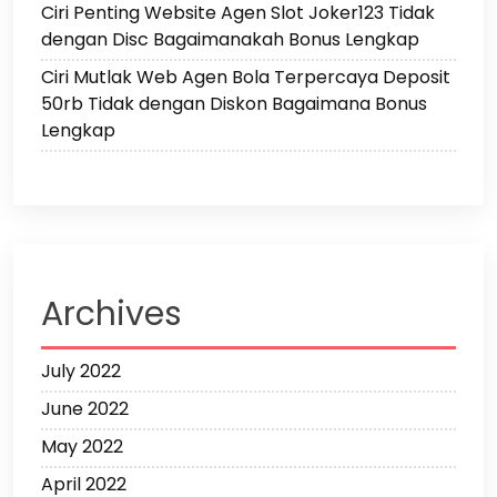
Ciri Penting Website Agen Slot Joker123 Tidak
dengan Disc Bagaimanakah Bonus Lengkap
Ciri Mutlak Web Agen Bola Terpercaya Deposit
50rb Tidak dengan Diskon Bagaimana Bonus
Lengkap
Archives
July 2022
June 2022
May 2022
April 2022