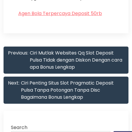
Agen Bola Terpercaya Deposit 50rb
Post
Previous:
Ciri Mutlak Websites Qq Slot Deposit
navigation
Pulsa Tidak dengan Diskon Dengan cara
apa Bonus Lengkap
Next:
Ciri Penting Situs Slot Pragmatic Deposit
Pulsa Tanpa Potongan Tanpa Disc
Bagaimana Bonus Lengkap
Search