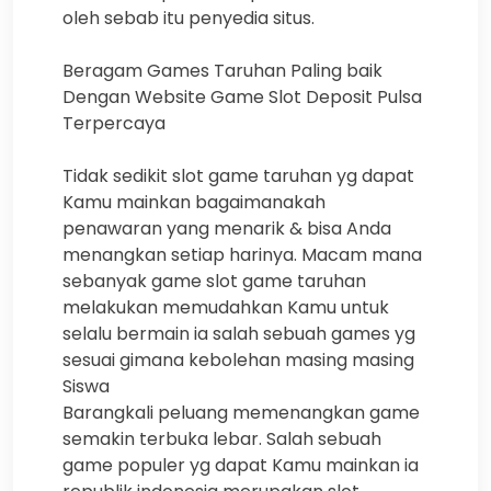
oleh sebab itu penyedia situs.
Beragam Games Taruhan Paling baik
Dengan Website Game Slot Deposit Pulsa
Terpercaya
Tidak sedikit slot game taruhan yg dapat
Kamu mainkan bagaimanakah
penawaran yang menarik & bisa Anda
menangkan setiap harinya. Macam mana
sebanyak game slot game taruhan
melakukan memudahkan Kamu untuk
selalu bermain ia salah sebuah games yg
sesuai gimana kebolehan masing masing
Siswa
Barangkali peluang memenangkan game
semakin terbuka lebar. Salah sebuah
game populer yg dapat Kamu mainkan ia