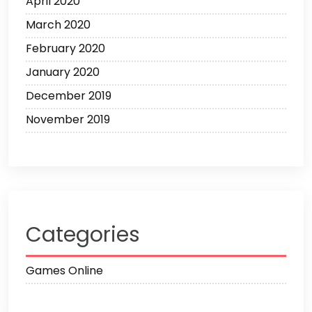
April 2020
March 2020
February 2020
January 2020
December 2019
November 2019
Categories
Games Online