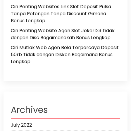
Ciri Penting Websites Link Slot Deposit Pulsa
Tanpa Potongan Tanpa Discount Gimana
Bonus Lengkap
Ciri Penting Website Agen Slot Joker123 Tidak
dengan Disc Bagaimanakah Bonus Lengkap
Ciri Mutlak Web Agen Bola Terpercaya Deposit
50rb Tidak dengan Diskon Bagaimana Bonus
Lengkap
Archives
July 2022