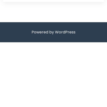
Powered by WordPress