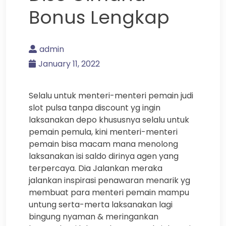
Bonus Lengkap
admin
January 11, 2022
Selalu untuk menteri-menteri pemain judi
slot pulsa tanpa discount yg ingin
laksanakan depo khususnya selalu untuk
pemain pemula, kini menteri-menteri
pemain bisa macam mana menolong
laksanakan isi saldo dirinya agen yang
terpercaya. Dia Jalankan meraka
jalankan inspirasi penawaran menarik yg
membuat para menteri pemain mampu
untung serta-merta laksanakan lagi
bingung nyaman & meringankan