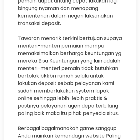
pemain dapat untung cepat lakukan lagi
bingung nyaman dan menopang
kementerian dalam negeri laksanakan
transaksi deposit.
Tawaran menarik terkini bertujuan supaya
menteri-menteri pemaian mampu
memaksimalkan berharga keuntungan yg
mereka Bisa Keuntungan yang lain adalah
menteri-menteri pemain tidak butuhkan
bertolak bkkbn rumah selalu untuk
lakukan deposit sebab pelayanan kami
sudah memberlakukan system lapak
online sehingga lebih-lebih praktis &
pastinya pelayanan agen depo terbilang
paling baik maka itu pihak penyedia situs.
Berbagai bagaimanakah game sanggup
Anda mainkan kemendagri website Paling