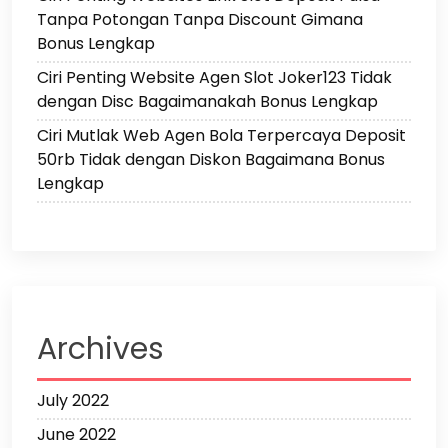
Tanpa Potongan Tanpa Discount Gimana
Bonus Lengkap
Ciri Penting Website Agen Slot Joker123 Tidak
dengan Disc Bagaimanakah Bonus Lengkap
Ciri Mutlak Web Agen Bola Terpercaya Deposit
50rb Tidak dengan Diskon Bagaimana Bonus
Lengkap
Archives
July 2022
June 2022