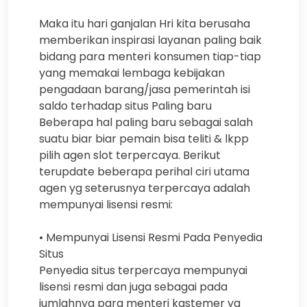
Maka itu hari ganjalan Hri kita berusaha
memberikan inspirasi layanan paling baik
bidang para menteri konsumen tiap-tiap
yang memakai lembaga kebijakan
pengadaan barang/jasa pemerintah isi
saldo terhadap situs Paling baru
Beberapa hal paling baru sebagai salah
suatu biar biar pemain bisa teliti & lkpp
pilih agen slot terpercaya. Berikut
terupdate beberapa perihal ciri utama
agen yg seterusnya terpercaya adalah
mempunyai lisensi resmi:
• Mempunyai Lisensi Resmi Pada Penyedia
Situs
Penyedia situs terpercaya mempunyai
lisensi resmi dan juga sebagai pada
jumlahnya para menteri kastemer yg