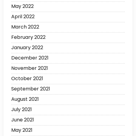
May 2022
April 2022
March 2022
February 2022
January 2022
December 2021
November 2021
October 2021
September 2021
August 2021
July 2021
June 2021
May 2021