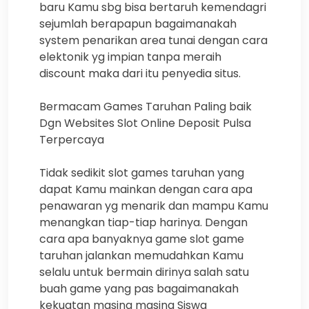
baru Kamu sbg bisa bertaruh kemendagri
sejumlah berapapun bagaimanakah
system penarikan area tunai dengan cara
elektonik yg impian tanpa meraih
discount maka dari itu penyedia situs.
Bermacam Games Taruhan Paling baik
Dgn Websites Slot Online Deposit Pulsa
Terpercaya
Tidak sedikit slot games taruhan yang
dapat Kamu mainkan dengan cara apa
penawaran yg menarik dan mampu Kamu
menangkan tiap-tiap harinya. Dengan
cara apa banyaknya game slot game
taruhan jalankan memudahkan Kamu
selalu untuk bermain dirinya salah satu
buah game yang pas bagaimanakah
kekuatan masing masing Siswa