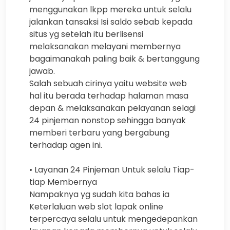
menggunakan lkpp mereka untuk selalu
jalankan tansaksi Isi saldo sebab kepada
situs yg setelah itu berlisensi
melaksanakan melayani membernya
bagaimanakah paling baik & bertanggung
jawab.
Salah sebuah cirinya yaitu website web
hal itu berada terhadap halaman masa
depan & melaksanakan pelayanan selagi
24 pinjeman nonstop sehingga banyak
memberi terbaru yang bergabung
terhadap agen ini.
• Layanan 24 Pinjeman Untuk selalu Tiap-
tiap Membernya
Nampaknya yg sudah kita bahas ia
Keterlaluan web slot lapak online
terpercaya selalu untuk mengedepankan