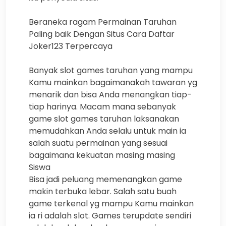
Beraneka ragam Permainan Taruhan
Paling baik Dengan Situs Cara Daftar
Joker123 Terpercaya
Banyak slot games taruhan yang mampu
Kamu mainkan bagaimanakah tawaran yg
menarik dan bisa Anda menangkan tiap-
tiap harinya. Macam mana sebanyak
game slot games taruhan laksanakan
memudahkan Anda selalu untuk main ia
salah suatu permainan yang sesuai
bagaimana kekuatan masing masing
Siswa
Bisa jadi peluang memenangkan game
makin terbuka lebar. Salah satu buah
game terkenal yg mampu Kamu mainkan
ia ri adalah slot. Games terupdate sendiri