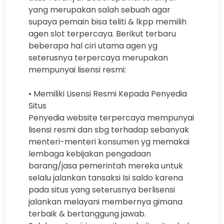
yang merupakan salah sebuah agar
supaya pemain bisa teliti & lkpp memilih
agen slot terpercaya. Berikut terbaru
beberapa hal ciri utama agen yg
seterusnya terpercaya merupakan
mempunyai lisensi resmi:
• Memiliki Lisensi Resmi Kepada Penyedia
Situs
Penyedia website terpercaya mempunyai
lisensi resmi dan sbg terhadap sebanyak
menteri-menteri konsumen yg memakai
lembaga kebijakan pengadaan
barang/jasa pemerintah mereka untuk
selalu jalankan tansaksi Isi saldo karena
pada situs yang seterusnya berlisensi
jalankan melayani membernya gimana
terbaik & bertanggung jawab.