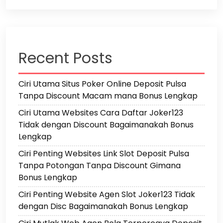
Recent Posts
Ciri Utama Situs Poker Online Deposit Pulsa
Tanpa Discount Macam mana Bonus Lengkap
Ciri Utama Websites Cara Daftar Joker123
Tidak dengan Discount Bagaimanakah Bonus
Lengkap
Ciri Penting Websites Link Slot Deposit Pulsa
Tanpa Potongan Tanpa Discount Gimana
Bonus Lengkap
Ciri Penting Website Agen Slot Joker123 Tidak
dengan Disc Bagaimanakah Bonus Lengkap