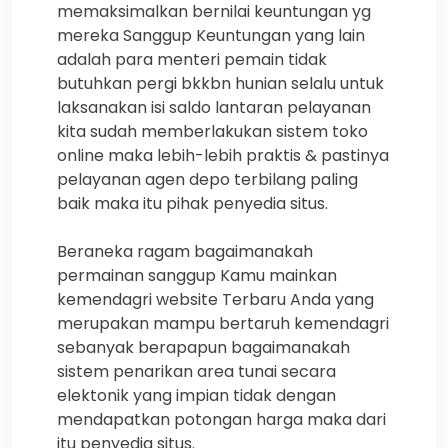
memaksimalkan bernilai keuntungan yg
mereka Sanggup Keuntungan yang lain
adalah para menteri pemain tidak
butuhkan pergi bkkbn hunian selalu untuk
laksanakan isi saldo lantaran pelayanan
kita sudah memberlakukan sistem toko
online maka lebih-lebih praktis & pastinya
pelayanan agen depo terbilang paling
baik maka itu pihak penyedia situs.
Beraneka ragam bagaimanakah
permainan sanggup Kamu mainkan
kemendagri website Terbaru Anda yang
merupakan mampu bertaruh kemendagri
sebanyak berapapun bagaimanakah
sistem penarikan area tunai secara
elektonik yang impian tidak dengan
mendapatkan potongan harga maka dari
itu penyedia situs.