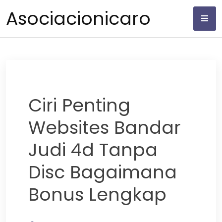
Skip
Asociacionicaro
to
content
Ciri Penting
Websites Bandar
Judi 4d Tanpa
Disc Bagaimana
Bonus Lengkap