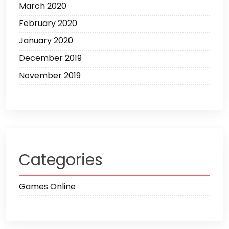
March 2020
February 2020
January 2020
December 2019
November 2019
Categories
Games Online