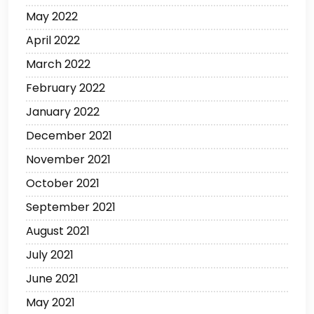
May 2022
April 2022
March 2022
February 2022
January 2022
December 2021
November 2021
October 2021
September 2021
August 2021
July 2021
June 2021
May 2021