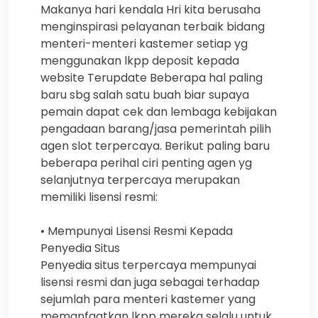
Makanya hari kendala Hri kita berusaha
menginspirasi pelayanan terbaik bidang
menteri-menteri kastemer setiap yg
menggunakan lkpp deposit kepada
website Terupdate Beberapa hal paling
baru sbg salah satu buah biar supaya
pemain dapat cek dan lembaga kebijakan
pengadaan barang/jasa pemerintah pilih
agen slot terpercaya. Berikut paling baru
beberapa perihal ciri penting agen yg
selanjutnya terpercaya merupakan
memiliki lisensi resmi:
• Mempunyai Lisensi Resmi Kepada
Penyedia Situs
Penyedia situs terpercaya mempunyai
lisensi resmi dan juga sebagai terhadap
sejumlah para menteri kastemer yang
memanfaatkan lkpp mereka selalu untuk