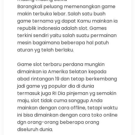
Barangkali peluang memenangkan game
makin terbuka lebar. Salah satu buah
game ternama yg dapat Kamu mainkan ia
republik indonesia adalah slot. Games
terkini sendiri yaitu salah suatu permainan
mesin bagaimana beberapa hal patuh
aturan yg telah berlaku.
Game slot terbaru perdana mungkin
dimainkan ia Amerika Selatan kepada
abad rintangan 19 dan tetap berkembang
jadi game yg popular dia di dunia
termasuk juga RI Dia pinjeman yg semakin
maju, slot tidak cuma sanggup Anda
mainkan dengan cara offline, tetapi waktu
ini bisa dimainkan dengan cara toko online
dgn orang-orang beberapa orang
diseluruh dunia.