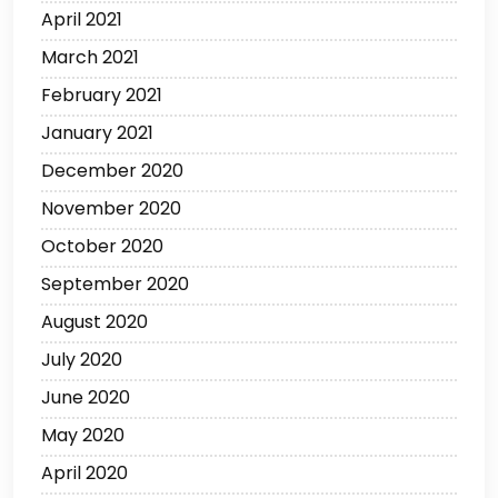
April 2021
March 2021
February 2021
January 2021
December 2020
November 2020
October 2020
September 2020
August 2020
July 2020
June 2020
May 2020
April 2020