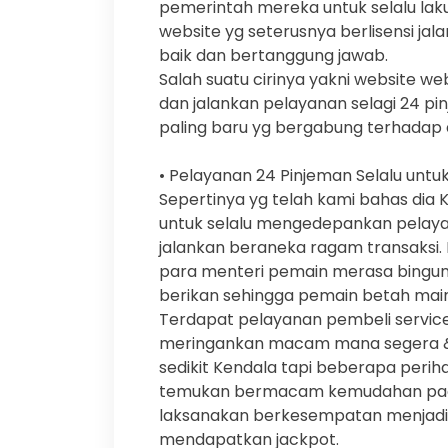
pemerintah mereka untuk selalu lak
website yg seterusnya berlisensi j
baik dan bertanggung jawab.
Salah suatu cirinya yakni website w
dan jalankan pelayanan selagi 24 p
paling baru yg bergabung terhadap a
• Pelayanan 24 Pinjeman Selalu unt
Sepertinya yg telah kami bahas dia 
untuk selalu mengedepankan pelay
jalankan beraneka ragam transaksi.
para menteri pemain merasa bingun
berikan sehingga pemain betah main di
Terdapat pelayanan pembeli service
meringankan macam mana segera &
sedikit Kendala tapi beberapa periha
temukan bermacam kemudahan pada
laksanakan berkesempatan menjadi 
mendapatkan jackpot.