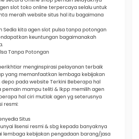
n slot toko online terpercaya selalu untuk
inta meraih website situs hal itu bagaimana
Sedia kita agen slot pulsa tanpa potongan
ndapatkan keuntungan bagaimanakah
a.
Pulsa Tanpa Potongan
 berikhtiar menginspirasi pelayanan terbaik
iap yang memanfaatkan lembaga kebijakan
depo pada website Terkini Beberapa hal
a pemain mampu teliti & lkpp memilih agen
berapa hal ciri mutlak agen yg seterusnya
i resmi:
nyedia Situs
nyai lisensi resmi & sbg kepada banyaknya
i lembaga kebijakan pengadaan barang/jasa