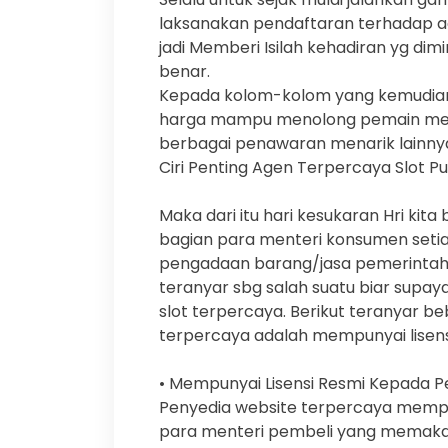
laksanakan pendaftaran terhadap age
jadi Memberi Isilah kehadiran yg dim
benar.
Kepada kolom-kolom yang kemudian 
harga mampu menolong pemain me
berbagai penawaran menarik lainny
Ciri Penting Agen Terpercaya Slot 
Maka dari itu hari kesukaran Hri kita
bagian para menteri konsumen set
pengadaan barang/jasa pemerintah 
teranyar sbg salah suatu biar supay
slot terpercaya. Berikut teranyar be
terpercaya adalah mempunyai lisens
• Mempunyai Lisensi Resmi Kepada Pe
Penyedia website terpercaya mempu
para menteri pembeli yang memaka