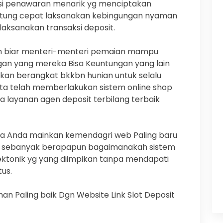
si penawaran menarik yg menciptakan
tung cepat laksanakan kebingungan nyaman
sanakan transaksi deposit.
an biar menteri-menteri pemaian mampu
n yang mereka Bisa Keuntungan yang lain
ukan berangkat bkkbn hunian untuk selalu
kita telah memberlakukan sistem online shop
a layanan agen deposit terbilang terbaik
a Anda mainkan kemendagri web Paling baru
i sebanyak berapapun bagaimanakah sistem
ktonik yg yang diimpikan tanpa mendapati
us.
Paling baik Dgn Website Link Slot Deposit