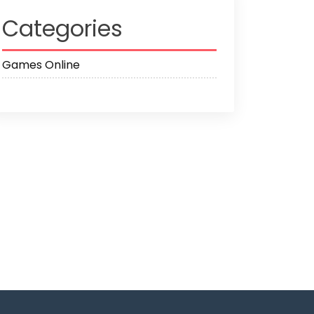
Categories
Games Online