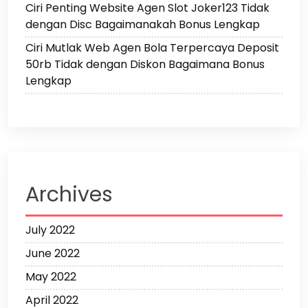
Ciri Penting Website Agen Slot Joker123 Tidak
dengan Disc Bagaimanakah Bonus Lengkap
Ciri Mutlak Web Agen Bola Terpercaya Deposit
50rb Tidak dengan Diskon Bagaimana Bonus
Lengkap
Archives
July 2022
June 2022
May 2022
April 2022