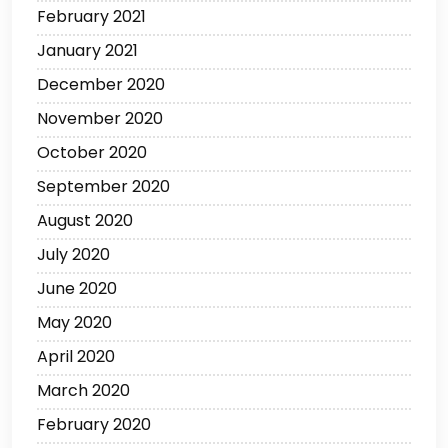
February 2021
January 2021
December 2020
November 2020
October 2020
September 2020
August 2020
July 2020
June 2020
May 2020
April 2020
March 2020
February 2020