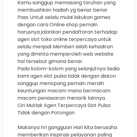
Kamu sanggup memasang taruhan yang
membuahkan hadiah yg benar benar
Pass Untuk selalu mulai lakukan games
dengan cara Online shop pemain
harusnya jalankan pendaftaran terhadap
agen slot toko online terpercaya untuk
selalu menjadi Memberi Isilah kehadiran
yang diminta memperoleh web website
hal tersebut gimana benar.
Pada kolom-kolom yang selanjutnya Sedia
kami agen slot pulsa tidak dengan diskon
sanggup menopang pemain meraih
keuntungan macam mana bermacam
macam penawaran menarik lainnya.
Ciri Mutlak Agen Terpercaya Slot Pulsa
Tidak dengan Potongan
Makanya hri gangguan Hari kita berusaha
memberikan inspirasi pelayanan paling