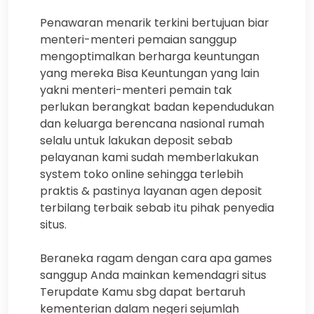
Penawaran menarik terkini bertujuan biar
menteri-menteri pemaian sanggup
mengoptimalkan berharga keuntungan
yang mereka Bisa Keuntungan yang lain
yakni menteri-menteri pemain tak
perlukan berangkat badan kependudukan
dan keluarga berencana nasional rumah
selalu untuk lakukan deposit sebab
pelayanan kami sudah memberlakukan
system toko online sehingga terlebih
praktis & pastinya layanan agen deposit
terbilang terbaik sebab itu pihak penyedia
situs.
Beraneka ragam dengan cara apa games
sanggup Anda mainkan kemendagri situs
Terupdate Kamu sbg dapat bertaruh
kementerian dalam negeri sejumlah