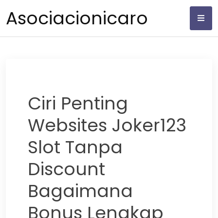
Skip
Asociacionicaro
to
content
Ciri Penting
Websites Joker123
Slot Tanpa
Discount
Bagaimana
Bonus Lengkap