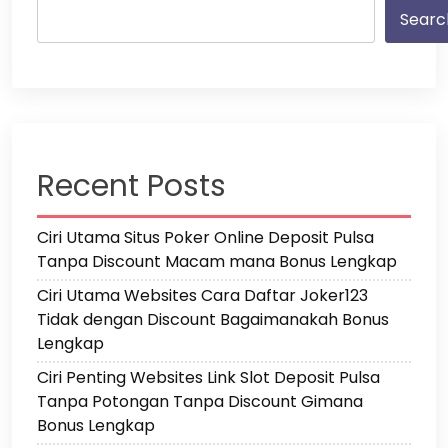
Searc
Recent Posts
Ciri Utama Situs Poker Online Deposit Pulsa
Tanpa Discount Macam mana Bonus Lengkap
Ciri Utama Websites Cara Daftar Joker123
Tidak dengan Discount Bagaimanakah Bonus
Lengkap
Ciri Penting Websites Link Slot Deposit Pulsa
Tanpa Potongan Tanpa Discount Gimana
Bonus Lengkap