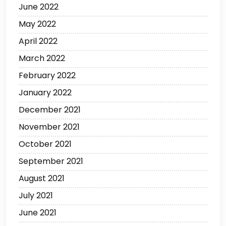
June 2022
May 2022
April 2022
March 2022
February 2022
January 2022
December 2021
November 2021
October 2021
September 2021
August 2021
July 2021
June 2021