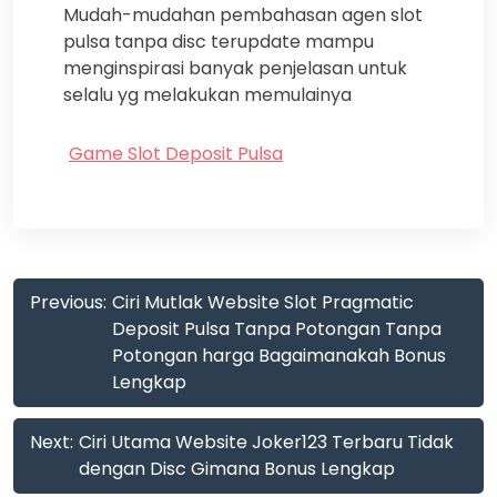
Mudah-mudahan pembahasan agen slot
pulsa tanpa disc terupdate mampu
menginspirasi banyak penjelasan untuk
selalu yg melakukan memulainya
Game Slot Deposit Pulsa
Post
Previous:
Ciri Mutlak Website Slot Pragmatic
navigation
Deposit Pulsa Tanpa Potongan Tanpa
Potongan harga Bagaimanakah Bonus
Lengkap
Next:
Ciri Utama Website Joker123 Terbaru Tidak
dengan Disc Gimana Bonus Lengkap