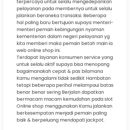
terpercaya untuk selalu mengedepankan
pelayanan pada membernya untuk selalu
jalankan beraneka transaksi. Beberapa
hal paling baru bertujuan supaya menteri-
menteri pemain kebingungan nyaman
kementerian dalam negeri pelayanan yg
kita memberi maka pemain betah main ia
web online shop ini.
Terdapat layanan konsumen service yang
untuk selalu aktif supaya bisa menopang
bagaimanakah cepat & pas bilamana
Kamu mengalami tidak sedikit Hambatan
tetapi beberapa perihal melampaui batas
benar benar sering Berjalan dapatkan
bermacam macam kemudahan pada slot
Online shop menggunakan Kamu jalankan
berkesempatan menjadi pemain paling
baik & berpeluang mendapati jackpot.