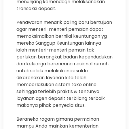
menunjang kemendagri melaksanakan
transaksi deposit.
Penawaran menarik paling baru bertujuan
agar menteri-menteri pemaian dapat
memaksimalkan bernilai keuntungan yg
mereka Sanggup Keuntungan lainnya
ialah menteri-menteri pemain tak
perlukan berangkat badan kependudukan
dan keluarga berencana nasional rumah
untuk selalu melakukan isi saldo
dikarenakan layanan kita telah
memberlakukan sistem toko online
sehingga terlebih praktis & tentunya
layanan agen deposit terbilang terbaik
makanya pihak penyedia situs.
Beraneka ragam gimana permainan
mampu Anda mainkan kementerian