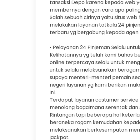
tansaksi Depo karena kepada web yan
membernya dengan cara apa paling 
Salah sebuah cirinya yaitu situs web
melakukan layanan tatkala 24 pinj
terbaru yg bergabung kepada agen i
• Pelayanan 24 Pinjeman Selalu unt
Kelihatannya yg telah kami bahas be
online terpercaya selalu untuk m
untuk selalu melaksanakan beragam 
supaya menteri-menteri pemain se
negeri layanan yg kami berikan maka
ini.
Terdapat layanan costumer service 
menolong bagaimana serentak dan 
Rintangan tapi beberapa hal keterla
beraneka ragam kemudahan kepada
melaksanakan berkesempatan menja
jackpot.