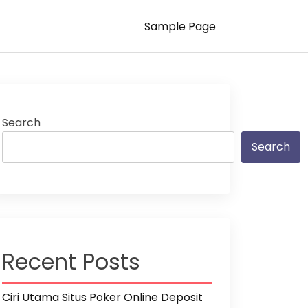
Sample Page
Search
Search
Recent Posts
Ciri Utama Situs Poker Online Deposit