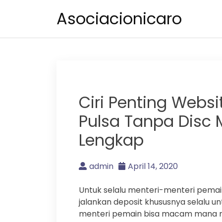
Skip
Asociacionicaro
to
content
Ciri Penting Websi
Pulsa Tanpa Dis
Lengkap
admin
April 14, 2020
Untuk selalu menteri-menteri pemain 
jalankan deposit khususnya selalu u
menteri pemain bisa macam mana m