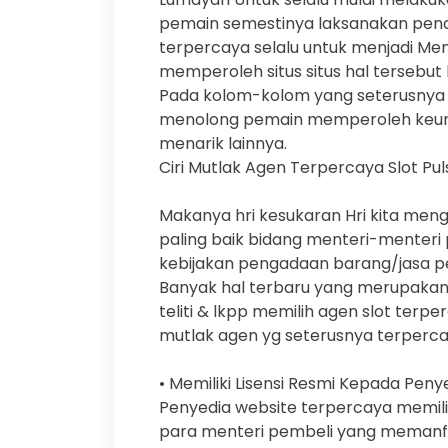
pemain semestinya laksanakan penda
terpercaya selalu untuk menjadi Mem
memperoleh situs situs hal tersebu
Pada kolom-kolom yang seterusnya S
menolong pemain memperoleh keu
menarik lainnya.
Ciri Mutlak Agen Terpercaya Slot P
Makanya hri kesukaran Hri kita men
paling baik bidang menteri-menter
kebijakan pengadaan barang/jasa pe
Banyak hal terbaru yang merupakan
teliti & lkpp memilih agen slot terpe
mutlak agen yg seterusnya terpercay
• Memiliki Lisensi Resmi Kepada Penye
Penyedia website terpercaya memilik
para menteri pembeli yang memanfa