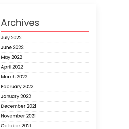
Archives
July 2022
June 2022
May 2022
April 2022
March 2022
February 2022
January 2022
December 2021
November 2021
October 2021