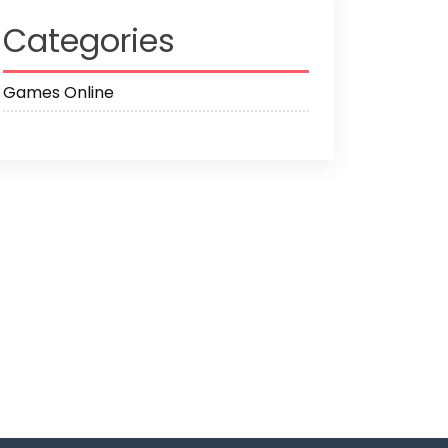
Categories
Games Online