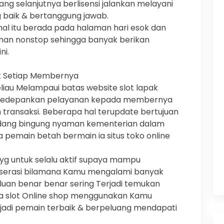
g selanjutnya berlisensi jalankan melayani
baik & bertanggung jawab.
 hal itu berada pada halaman hari esok dan
eman nonstop sehingga banyak berikan
ni.
uk Setiap Membernya
liau Melampaui batas website slot lapak
engedepankan pelayanan kepada membernya
transaksi. Beberapa hal terupdate bertujuan
dang bingung nyaman kementerian dalam
 pemain betah bermain ia situs toko online
yg untuk selalu aktif supaya mampu
serasi bilamana Kamu mengalami banyak
luan benar benar sering Terjadi temukan
 slot Online shop menggunakan Kamu
di pemain terbaik & berpeluang mendapati