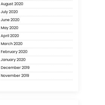
August 2020
July 2020
June 2020
May 2020
April 2020
March 2020
February 2020
January 2020
December 2019
November 2019