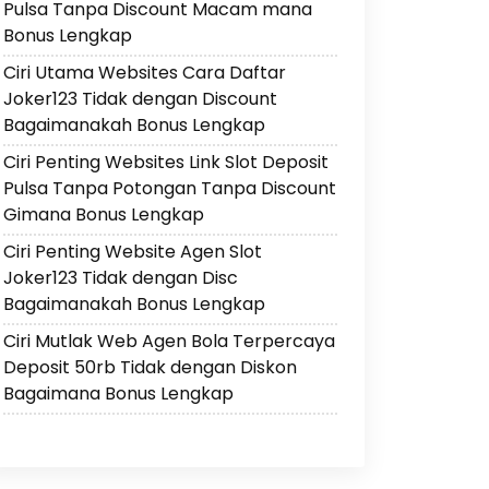
Pulsa Tanpa Discount Macam mana
Bonus Lengkap
Ciri Utama Websites Cara Daftar
Joker123 Tidak dengan Discount
Bagaimanakah Bonus Lengkap
Ciri Penting Websites Link Slot Deposit
Pulsa Tanpa Potongan Tanpa Discount
Gimana Bonus Lengkap
Ciri Penting Website Agen Slot
Joker123 Tidak dengan Disc
Bagaimanakah Bonus Lengkap
Ciri Mutlak Web Agen Bola Terpercaya
Deposit 50rb Tidak dengan Diskon
Bagaimana Bonus Lengkap