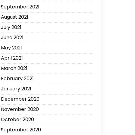
September 2021
August 2021
July 2021
June 2021
May 2021
April 2021
March 2021
February 2021
January 2021
December 2020
November 2020
October 2020
September 2020