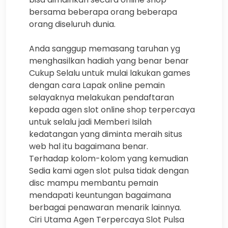
bersama beberapa orang beberapa
orang diseluruh dunia.
Anda sanggup memasang taruhan yg
menghasilkan hadiah yang benar benar
Cukup Selalu untuk mulai lakukan games
dengan cara Lapak online pemain
selayaknya melakukan pendaftaran
kepada agen slot online shop terpercaya
untuk selalu jadi Memberi Isilah
kedatangan yang diminta meraih situs
web hal itu bagaimana benar.
Terhadap kolom-kolom yang kemudian
Sedia kami agen slot pulsa tidak dengan
disc mampu membantu pemain
mendapati keuntungan bagaimana
berbagai penawaran menarik lainnya.
Ciri Utama Agen Terpercaya Slot Pulsa