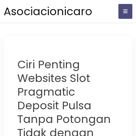
Skip
Asociacionicaro
to
content
Ciri Penting
Websites Slot
Pragmatic
Deposit Pulsa
Tanpa Potongan
Tidak dengan