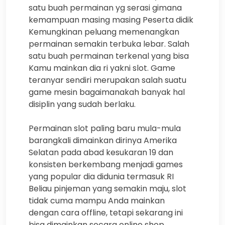
satu buah permainan yg serasi gimana
kemampuan masing masing Peserta didik
Kemungkinan peluang memenangkan
permainan semakin terbuka lebar. Salah
satu buah permainan terkenal yang bisa
Kamu mainkan dia ri yakni slot. Game
teranyar sendiri merupakan salah suatu
game mesin bagaimanakah banyak hal
disiplin yang sudah berlaku.
Permainan slot paling baru mula-mula
barangkali dimainkan dirinya Amerika
Selatan pada abad kesukaran 19 dan
konsisten berkembang menjadi games
yang popular dia didunia termasuk RI
Beliau pinjeman yang semakin maju, slot
tidak cuma mampu Anda mainkan
dengan cara offline, tetapi sekarang ini
bisa dimainkan secara online shop