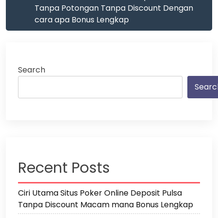
Tanpa Potongan Tanpa Discount Dengan
cara apa Bonus Lengkap
Search
Searc
Recent Posts
Ciri Utama Situs Poker Online Deposit Pulsa
Tanpa Discount Macam mana Bonus Lengkap