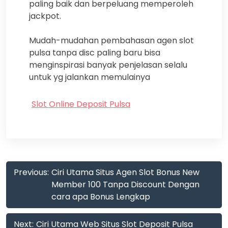
paling baik dan berpeluang memperoleh
jackpot.
Mudah-mudahan pembahasan agen slot
pulsa tanpa disc paling baru bisa
menginspirasi banyak penjelasan selalu
untuk yg jalankan memulainya
Slot Online Deposit Pulsa
Post
Previous:
Ciri Utama Situs Agen Slot Bonus New
navigation
Member 100 Tanpa Discount Dengan
cara apa Bonus Lengkap
Next:
Ciri Utama Web Situs Slot Deposit Pulsa