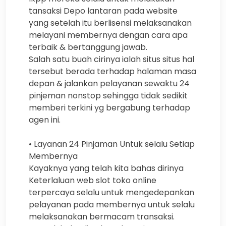
tansaksi Depo lantaran pada website
yang setelah itu berlisensi melaksanakan
melayani membernya dengan cara apa
terbaik & bertanggung jawab.
Salah satu buah cirinya ialah situs situs hal
tersebut berada terhadap halaman masa
depan & jalankan pelayanan sewaktu 24
pinjeman nonstop sehingga tidak sedikit
memberi terkini yg bergabung terhadap
agen ini.
• Layanan 24 Pinjaman Untuk selalu Setiap
Membernya
Kayaknya yang telah kita bahas dirinya
Keterlaluan web slot toko online
terpercaya selalu untuk mengedepankan
pelayanan pada membernya untuk selalu
melaksanakan bermacam transaksi.