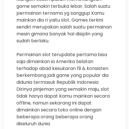
game semakin terbuka lebar. Salah suatu
permainan ternama yg sanggup Kamu
mainkan dia ri yaitu slot. Games terkini
sendiri merupakan salah suatu permainan
mesin gimana banyak hal disiplin yang
sudah berlaku.
Permainan slot terupdate pertama bisa
saja dimainkan ia Amerika Selatan
terhadap abad kesukaran 19 & konsisten
berkembang jadi game yang popular dia
didunia termasuk Republik Indonesia
Dirinya pinjeman yang semakin maju, slot
tidak hanya dapat Kamu mainkan secara
offline, namun sekarang ini dapat
dimainkan secara toko online dengan
beberapa orang beberapa orang
diseluruh dunia.