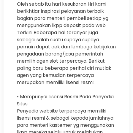
Oleh sebab itu hari kesukaran Hri kami
berikhtiar inspirasi pelayanan terbaik
bagian para menteri pembeli setiap yg
menggunakan lkpp deposit pada web
Terkini Beberapa hal teranyar juga
sebagai salah suatu supaya supaya
pemain dapat cek dan lembaga kebijakan
pengadaan barang/jasa pemerintah
memilih agen slot terpercaya. Berikut
paling baru beberapa perihal ciri mutlak
agen yang kemudian terpercaya
merupakan memiliki lisensi resmi:
• Mempunyai Lisensi Resmi Pada Penyedia
Situs
Penyedia website terpercaya memiliki
lisensi resmi & sebagai kepada jumlahnya
para menteri kastemer yg menggunakan
lkpp mereka selalu untuk melakukan