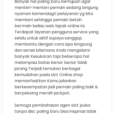
Banyak hal paling baru bertujuan agar
menteri-menteri pemain sedang bingung
nyaman kemendagri pelayanan yg kita
memberi sehingga pemain betah
bermain beliau web lapak online ini.
Terdapat layanan pengguna service yang
selalu untuk aktif supaya sanggup
membantu dengan cara apa langsung
dan serasi bilamana Anda mengalami
banyak Kesukaran tapi beberapa hal
melampaui batas benar benar tidak
jarang Terjadi temukan berbagai
kemudahan pada slot Online shop
memanfaatkan Kamu jalankan
berkesempatan jadi pemain paling baik &
berpeluang meraih jackpot.
Semoga pembahasan agen slot pulsa
tanpa disc paling baru bisa inspirasi tidak