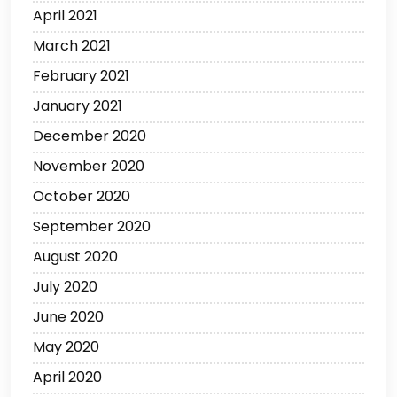
April 2021
March 2021
February 2021
January 2021
December 2020
November 2020
October 2020
September 2020
August 2020
July 2020
June 2020
May 2020
April 2020