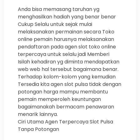
Anda bisa memasang taruhan yg
menghasilkan hadiah yang benar benar
Cukup Selalu untuk sejak mulai
melaksanakan permainan secara Toko
online pemain harusnya melaksanakan
pendaftaran pada agen slot toko online
terpercaya untuk selalu jadi Memberi
Isilah kehadiran yg diminta mendapatkan
web web hal tersebut bagaimana benar.
Terhadap kolom-kolom yang kemudian
Tersedia kita agen slot pulsa tidak dengan
potongan harga mampu membantu
pemain memperoleh keuntungan
bagaimanakah bermacam penawaran
menarik lainnya.
Ciri Utama Agen Terpercaya Slot Pulsa
Tanpa Potongan