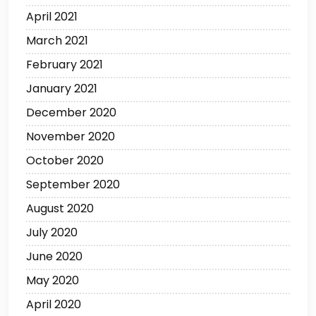
April 2021
March 2021
February 2021
January 2021
December 2020
November 2020
October 2020
September 2020
August 2020
July 2020
June 2020
May 2020
April 2020