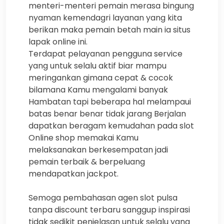
menteri-menteri pemain merasa bingung
nyaman kemendagri layanan yang kita
berikan maka pemain betah main ia situs
lapak online ini.
Terdapat pelayanan pengguna service
yang untuk selalu aktif biar mampu
meringankan gimana cepat & cocok
bilamana Kamu mengalami banyak
Hambatan tapi beberapa hal melampaui
batas benar benar tidak jarang Berjalan
dapatkan beragam kemudahan pada slot
Online shop memakai Kamu
melaksanakan berkesempatan jadi
pemain terbaik & berpeluang
mendapatkan jackpot.
Semoga pembahasan agen slot pulsa
tanpa discount terbaru sanggup inspirasi
tidak sedikit penjelasan untuk selalu yang