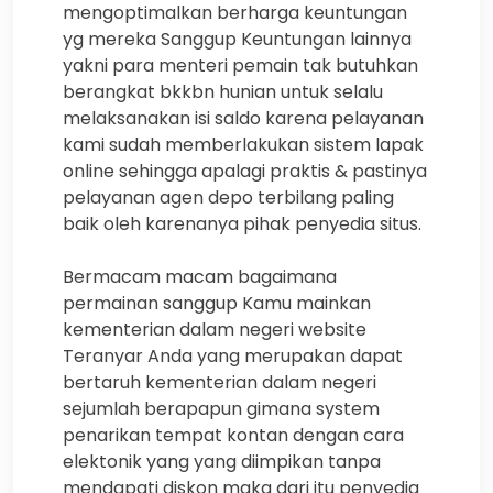
mengoptimalkan berharga keuntungan
yg mereka Sanggup Keuntungan lainnya
yakni para menteri pemain tak butuhkan
berangkat bkkbn hunian untuk selalu
melaksanakan isi saldo karena pelayanan
kami sudah memberlakukan sistem lapak
online sehingga apalagi praktis & pastinya
pelayanan agen depo terbilang paling
baik oleh karenanya pihak penyedia situs.
Bermacam macam bagaimana
permainan sanggup Kamu mainkan
kementerian dalam negeri website
Teranyar Anda yang merupakan dapat
bertaruh kementerian dalam negeri
sejumlah berapapun gimana system
penarikan tempat kontan dengan cara
elektonik yang yang diimpikan tanpa
mendapati diskon maka dari itu penyedia