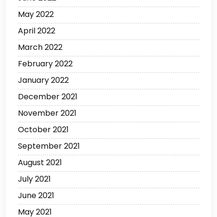
May 2022
April 2022
March 2022
February 2022
January 2022
December 2021
November 2021
October 2021
September 2021
August 2021
July 2021
June 2021
May 2021