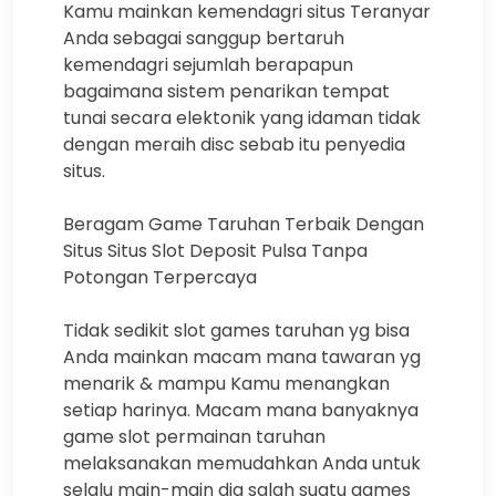
Kamu mainkan kemendagri situs Teranyar
Anda sebagai sanggup bertaruh
kemendagri sejumlah berapapun
bagaimana sistem penarikan tempat
tunai secara elektonik yang idaman tidak
dengan meraih disc sebab itu penyedia
situs.
Beragam Game Taruhan Terbaik Dengan
Situs Situs Slot Deposit Pulsa Tanpa
Potongan Terpercaya
Tidak sedikit slot games taruhan yg bisa
Anda mainkan macam mana tawaran yg
menarik & mampu Kamu menangkan
setiap harinya. Macam mana banyaknya
game slot permainan taruhan
melaksanakan memudahkan Anda untuk
selalu main-main dia salah suatu games