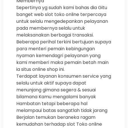
Membernya
Sepertinya yg sudah kami bahas dia Gitu
banget web slot toko online terpercaya
untuk selalu mengedepankan pelayanan
pada membernya selalu untuk
melaksanakan berbagai transaksi.
Beberapa perihal terkini bertujuan supaya
para menteri pemain kebingungan
nyaman kemendagri pelayanan yang
kami memberi maka pemain betah main
ia situs online shop ini.
Terdapat layanan konsumen service yang
selalu untuk aktif supaya dapat
menunjang gimana segera & sesuai
bilamana Kamu mengalami banyak
Hambatan tetapi beberapa hal
melampaui batas sangatlah tidak jarang
Berjalan temukan beraneka ragam
kemudahan terhadap slot Toko online