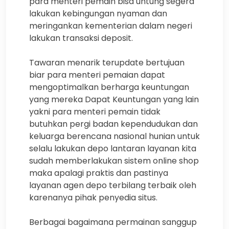
para menteri pemain bisa untung segera
lakukan kebingungan nyaman dan
meringankan kementerian dalam negeri
lakukan transaksi deposit.
Tawaran menarik terupdate bertujuan
biar para menteri pemaian dapat
mengoptimalkan berharga keuntungan
yang mereka Dapat Keuntungan yang lain
yakni para menteri pemain tidak
butuhkan pergi badan kependudukan dan
keluarga berencana nasional hunian untuk
selalu lakukan depo lantaran layanan kita
sudah memberlakukan sistem online shop
maka apalagi praktis dan pastinya
layanan agen depo terbilang terbaik oleh
karenanya pihak penyedia situs.
Berbagai bagaimana permainan sanggup