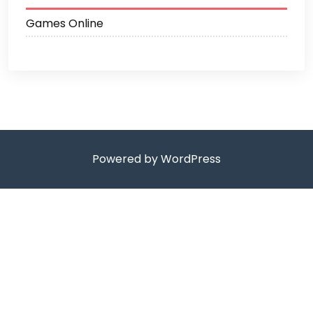
Games Online
Powered by WordPress