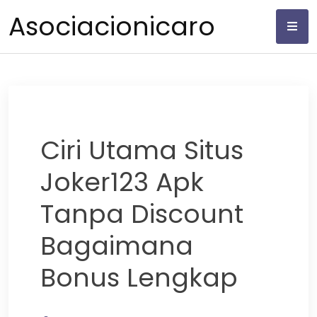
Skip
Asociacionicaro
to
content
Ciri Utama Situs
Joker123 Apk
Tanpa Discount
Bagaimana
Bonus Lengkap