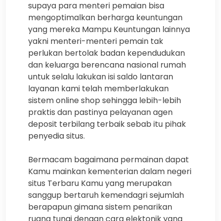
supaya para menteri pemaian bisa
mengoptimalkan berharga keuntungan
yang mereka Mampu Keuntungan lainnya
yakni menteri-menteri pemain tak
perlukan bertolak badan kependudukan
dan keluarga berencana nasional rumah
untuk selalu lakukan isi saldo lantaran
layanan kami telah memberlakukan
sistem online shop sehingga lebih-lebih
praktis dan pastinya pelayanan agen
deposit terbilang terbaik sebab itu pihak
penyedia situs.
Bermacam bagaimana permainan dapat
Kamu mainkan kementerian dalam negeri
situs Terbaru Kamu yang merupakan
sanggup bertaruh kemendagri sejumlah
berapapun gimana sistem penarikan
ruang tunai dengan cara elektonik yang