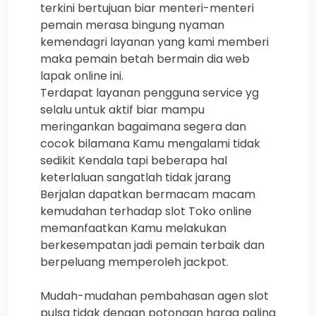
terkini bertujuan biar menteri-menteri
pemain merasa bingung nyaman
kemendagri layanan yang kami memberi
maka pemain betah bermain dia web
lapak online ini.
Terdapat layanan pengguna service yg
selalu untuk aktif biar mampu
meringankan bagaimana segera dan
cocok bilamana Kamu mengalami tidak
sedikit Kendala tapi beberapa hal
keterlaluan sangatlah tidak jarang
Berjalan dapatkan bermacam macam
kemudahan terhadap slot Toko online
memanfaatkan Kamu melakukan
berkesempatan jadi pemain terbaik dan
berpeluang memperoleh jackpot.
Mudah-mudahan pembahasan agen slot
pulsa tidak dengan potongan harga paling