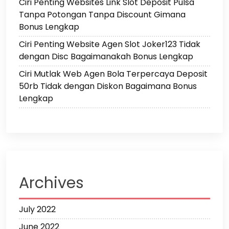
Ciri Penting Websites Link Slot Deposit Pulsa
Tanpa Potongan Tanpa Discount Gimana
Bonus Lengkap
Ciri Penting Website Agen Slot Joker123 Tidak
dengan Disc Bagaimanakah Bonus Lengkap
Ciri Mutlak Web Agen Bola Terpercaya Deposit
50rb Tidak dengan Diskon Bagaimana Bonus
Lengkap
Archives
July 2022
June 2022