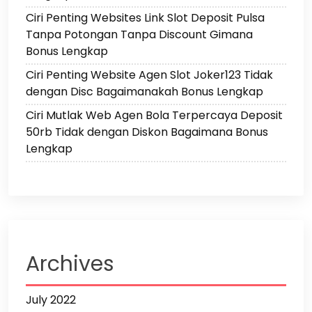
Ciri Penting Websites Link Slot Deposit Pulsa
Tanpa Potongan Tanpa Discount Gimana
Bonus Lengkap
Ciri Penting Website Agen Slot Joker123 Tidak
dengan Disc Bagaimanakah Bonus Lengkap
Ciri Mutlak Web Agen Bola Terpercaya Deposit
50rb Tidak dengan Diskon Bagaimana Bonus
Lengkap
Archives
July 2022