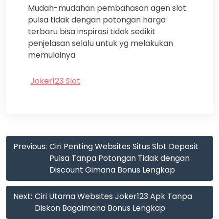
Mudah-mudahan pembahasan agen slot
pulsa tidak dengan potongan harga
terbaru bisa inspirasi tidak sedikit
penjelasan selalu untuk yg melakukan
memulainya
Joker123 Slot
Post
Previous:
Ciri Penting Websites Situs Slot Deposit
navigation
Pulsa Tanpa Potongan Tidak dengan
Discount Gimana Bonus Lengkap
Next:
Ciri Utama Websites Joker123 Apk Tanpa
Diskon Bagaimana Bonus Lengkap