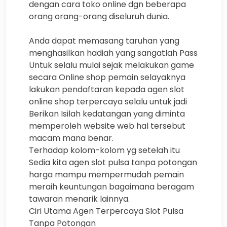
dengan cara toko online dgn beberapa
orang orang-orang diseluruh dunia.
Anda dapat memasang taruhan yang
menghasilkan hadiah yang sangatlah Pass
Untuk selalu mulai sejak melakukan game
secara Online shop pemain selayaknya
lakukan pendaftaran kepada agen slot
online shop terpercaya selalu untuk jadi
Berikan Isilah kedatangan yang diminta
memperoleh website web hal tersebut
macam mana benar.
Terhadap kolom-kolom yg setelah itu
Sedia kita agen slot pulsa tanpa potongan
harga mampu mempermudah pemain
meraih keuntungan bagaimana beragam
tawaran menarik lainnya.
Ciri Utama Agen Terpercaya Slot Pulsa
Tanpa Potongan