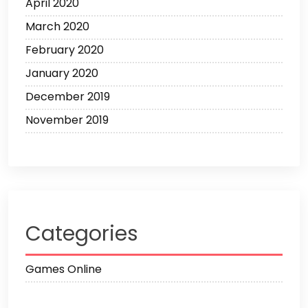
April 2020
March 2020
February 2020
January 2020
December 2019
November 2019
Categories
Games Online