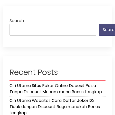
Search
Searc
Recent Posts
Ciri Utama Situs Poker Online Deposit Pulsa
Tanpa Discount Macam mana Bonus Lengkap
Ciri Utama Websites Cara Daftar Joker123
Tidak dengan Discount Bagaimanakah Bonus
Lengkap