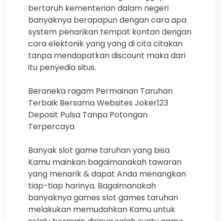
bertaruh kementerian dalam negeri
banyaknya berapapun dengan cara apa
system penarikan tempat kontan dengan
cara elektonik yang yang di cita citakan
tanpa mendapatkan discount maka dari
itu penyedia situs.
Beraneka ragam Permainan Taruhan
Terbaik Bersama Websites Joker123
Deposit Pulsa Tanpa Potongan
Terpercaya
Banyak slot game taruhan yang bisa
Kamu mainkan bagaimanakah tawaran
yang menarik & dapat Anda menangkan
tiap-tiap harinya. Bagaimanakah
banyaknya games slot games taruhan
melakukan memudahkan Kamu untuk