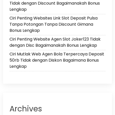
Tidak dengan Discount Bagaimanakah Bonus
Lengkap
Ciri Penting Websites Link Slot Deposit Pulsa
Tanpa Potongan Tanpa Discount Gimana
Bonus Lengkap
Ciri Penting Website Agen Slot Joker123 Tidak
dengan Disc Bagaimanakah Bonus Lengkap
Ciri Mutlak Web Agen Bola Terpercaya Deposit
50rb Tidak dengan Diskon Bagaimana Bonus
Lengkap
Archives