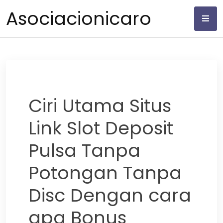
Skip
Asociacionicaro
to
content
Ciri Utama Situs
Link Slot Deposit
Pulsa Tanpa
Potongan Tanpa
Disc Dengan cara
apa Bonus