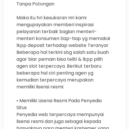
Tanpa Potongan
Maka itu hri kesukaran Hri kami
mengupayakan memberi inspirasi
pelayanan terbaik bagian menteri-
menteri konsumen tiap-tiap yg memakai
lkpp deposit terhadap website Teranyar
Beberapa hal terkini sbg salah satu buah
agar biar pemain bisa teliti & lkpp pilih
agen slot terpercaya. Berikut terbaru
beberapa hal ciri penting agen yg
kemudian terpercaya merupakan
memiliki lisensi resmi:
• Memiliki Lisensi Resmi Pada Penyedia
Situs
Penyedia web terpercaya mempunyai
lisensi resmi dan juga sebagai kepada
banyaknya para menteri kastemer yang