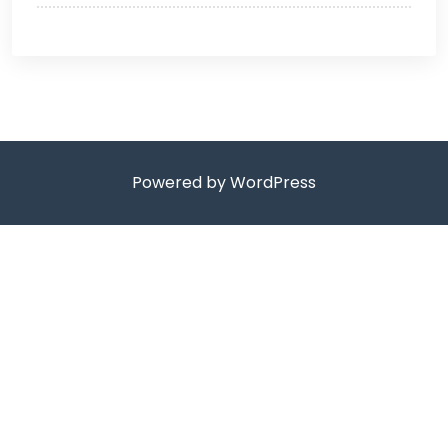
Powered by WordPress