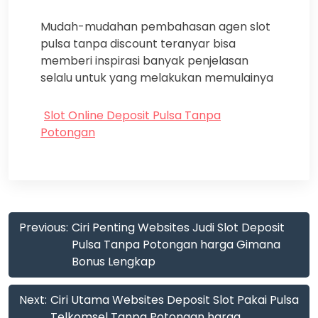
Mudah-mudahan pembahasan agen slot
pulsa tanpa discount teranyar bisa
memberi inspirasi banyak penjelasan
selalu untuk yang melakukan memulainya
Slot Online Deposit Pulsa Tanpa
Potongan
Post
Previous:
Ciri Penting Websites Judi Slot Deposit
navigation
Pulsa Tanpa Potongan harga Gimana
Bonus Lengkap
Next:
Ciri Utama Websites Deposit Slot Pakai Pulsa
Telkomsel Tanpa Potongan harga