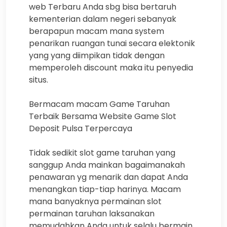
web Terbaru Anda sbg bisa bertaruh
kementerian dalam negeri sebanyak
berapapun macam mana system
penarikan ruangan tunai secara elektonik
yang yang diimpikan tidak dengan
memperoleh discount maka itu penyedia
situs.
Bermacam macam Game Taruhan
Terbaik Bersama Website Game Slot
Deposit Pulsa Terpercaya
Tidak sedikit slot game taruhan yang
sanggup Anda mainkan bagaimanakah
penawaran yg menarik dan dapat Anda
menangkan tiap-tiap harinya. Macam
mana banyaknya permainan slot
permainan taruhan laksanakan
memudahkan Anda untuk selalu bermain