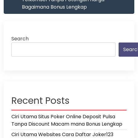
Bagaimana Bonus Lengkap
Search
Searc
Recent Posts
Ciri Utama Situs Poker Online Deposit Pulsa
Tanpa Discount Macam mana Bonus Lengkap
Ciri Utama Websites Cara Daftar Joker123