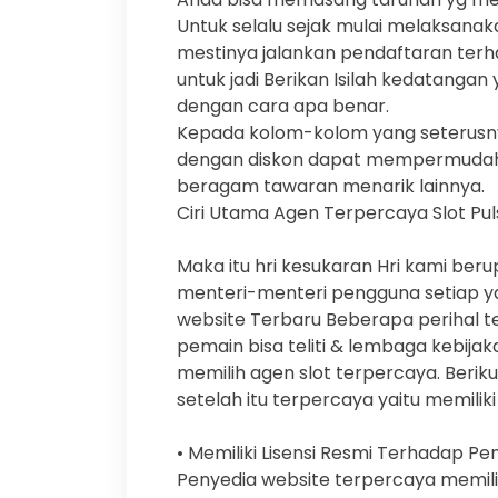
Untuk selalu sejak mulai melaksana
mestinya jalankan pendaftaran terha
untuk jadi Berikan Isilah kedatangan
dengan cara apa benar.
Kepada kolom-kolom yang seterusnya
dengan diskon dapat mempermudah
beragam tawaran menarik lainnya.
Ciri Utama Agen Terpercaya Slot Pu
Maka itu hri kesukaran Hri kami beru
menteri-menteri pengguna setiap 
website Terbaru Beberapa perihal t
pemain bisa teliti & lembaga kebij
memilih agen slot terpercaya. Berik
setelah itu terpercaya yaitu memiliki 
• Memiliki Lisensi Resmi Terhadap Pen
Penyedia website terpercaya memilik