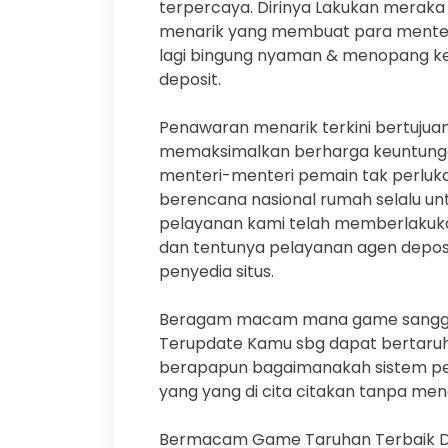
terpercaya. Dirinya Lakukan meraka
menarik yang membuat para menter
lagi bingung nyaman & menopang ke
deposit.
Penawaran menarik terkini bertuju
memaksimalkan berharga keuntungan
menteri-menteri pemain tak perluk
berencana nasional rumah selalu unt
pelayanan kami telah memberlakuka
dan tentunya pelayanan agen deposit
penyedia situs.
Beragam macam mana game sanggu
Terupdate Kamu sbg dapat bertaruh
berapapun bagaimanakah sistem pen
yang yang di cita citakan tanpa men
Bermacam Game Taruhan Terbaik Den