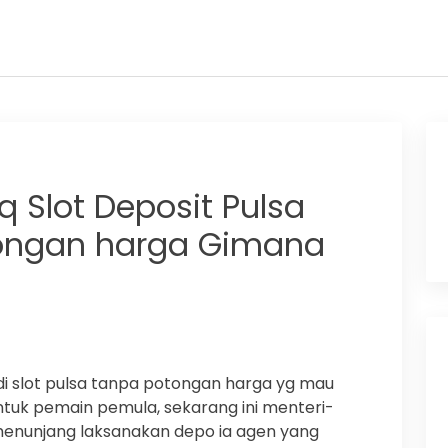
q Slot Deposit Pulsa
ongan harga Gimana
di slot pulsa tanpa potongan harga yg mau
ntuk pemain pemula, sekarang ini menteri-
enunjang laksanakan depo ia agen yang