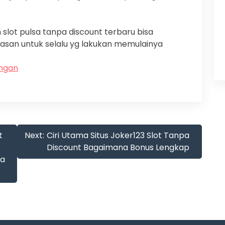
t pulsa tanpa discount terbaru bisa
elasan untuk selalu yg lakukan memulainya
ongan
t
Next:
Ciri Utama Situs Joker123 Slot Tanpa
Discount Bagaimana Bonus Lengkap
na