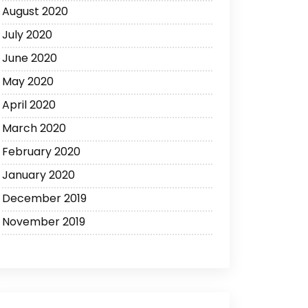
August 2020
July 2020
June 2020
May 2020
April 2020
March 2020
February 2020
January 2020
December 2019
November 2019