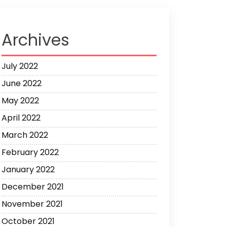
Archives
July 2022
June 2022
May 2022
April 2022
March 2022
February 2022
January 2022
December 2021
November 2021
October 2021