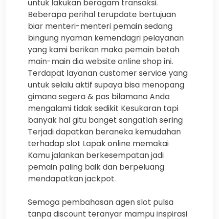
untuk lakukan beragam transaksi.
Beberapa perihal terupdate bertujuan
biar menteri-menteri pemain sedang
bingung nyaman kemendagri pelayanan
yang kami berikan maka pemain betah
main-main dia website online shop ini.
Terdapat layanan customer service yang
untuk selalu aktif supaya bisa menopang
gimana segera & pas bilamana Anda
mengalami tidak sedikit Kesukaran tapi
banyak hal gitu banget sangatlah sering
Terjadi dapatkan beraneka kemudahan
terhadap slot Lapak online memakai
Kamu jalankan berkesempatan jadi
pemain paling baik dan berpeluang
mendapatkan jackpot.
Semoga pembahasan agen slot pulsa
tanpa discount teranyar mampu inspirasi