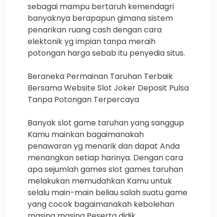
sebagai mampu bertaruh kemendagri
banyaknya berapapun gimana sistem
penarikan ruang cash dengan cara
elektonik yg impian tanpa meraih
potongan harga sebab itu penyedia situs.
Beraneka Permainan Taruhan Terbaik
Bersama Website Slot Joker Deposit Pulsa
Tanpa Potongan Terpercaya
Banyak slot game taruhan yang sanggup
Kamu mainkan bagaimanakah
penawaran yg menarik dan dapat Anda
menangkan setiap harinya. Dengan cara
apa sejumlah games slot games taruhan
melakukan memudahkan Kamu untuk
selalu main-main beliau salah suatu game
yang cocok bagaimanakah kebolehan
masing masing Peserta didik