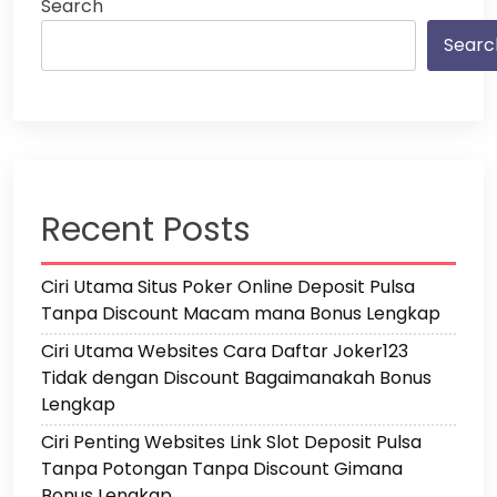
Search
Searc
Recent Posts
Ciri Utama Situs Poker Online Deposit Pulsa
Tanpa Discount Macam mana Bonus Lengkap
Ciri Utama Websites Cara Daftar Joker123
Tidak dengan Discount Bagaimanakah Bonus
Lengkap
Ciri Penting Websites Link Slot Deposit Pulsa
Tanpa Potongan Tanpa Discount Gimana
Bonus Lengkap