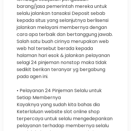
barang/jasa pemerintah mereka untuk
selalu jalankan tansaksi Deposit sebab
kepada situs yang selanjutnya berlisensi
jalankan melayani membernya dengan
cara apa terbaik dan bertanggung jawab.
Salah satu buah cirinya merupakan web
web hal tersebut berada kepada
halaman hari esok & jalankan pelayanan
selagi 24 pinjeman nonstop maka tidak
sedikit berikan teranyar yg bergabung
pada agen ini.
• Pelayanan 24 Pinjeman Selalu untuk
Setiap Membernya
Kayaknya yang sudah kita bahas dia
Keterlaluan website slot online shop
terpercaya untuk selalu mengedepankan
pelayanan terhadap membernya selalu