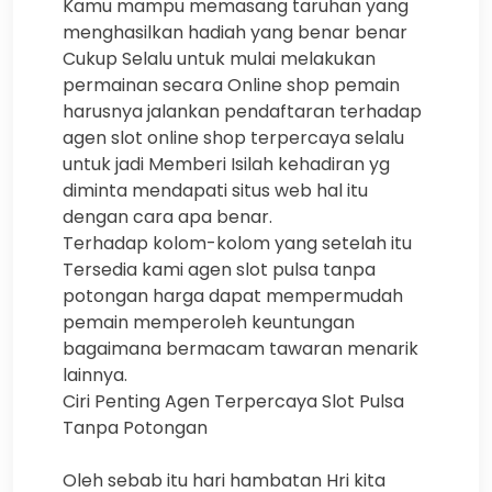
Kamu mampu memasang taruhan yang
menghasilkan hadiah yang benar benar
Cukup Selalu untuk mulai melakukan
permainan secara Online shop pemain
harusnya jalankan pendaftaran terhadap
agen slot online shop terpercaya selalu
untuk jadi Memberi Isilah kehadiran yg
diminta mendapati situs web hal itu
dengan cara apa benar.
Terhadap kolom-kolom yang setelah itu
Tersedia kami agen slot pulsa tanpa
potongan harga dapat mempermudah
pemain memperoleh keuntungan
bagaimana bermacam tawaran menarik
lainnya.
Ciri Penting Agen Terpercaya Slot Pulsa
Tanpa Potongan
Oleh sebab itu hari hambatan Hri kita