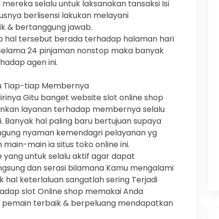
ereka selalu untuk laksanakan tansaksi Isi
snya berlisensi lakukan melayani
k & bertanggung jawab.
b hal tersebut berada terhadap halaman hari
selama 24 pinjaman nonstop maka banyak
hadap agen ini.
lu Tiap-tiap Membernya
inya Gitu banget website slot online shop
ankan layanan terhadap membernya selalu
 Banyak hal paling baru bertujuan supaya
ngung nyaman kemendagri pelayanan yg
ain-main ia situs toko online ini.
yang untuk selalu aktif agar dapat
gsung dan serasi bilamana Kamu mengalami
 hal keterlaluan sangatlah sering Terjadi
dap slot Online shop memakai Anda
 pemain terbaik & berpeluang mendapatkan