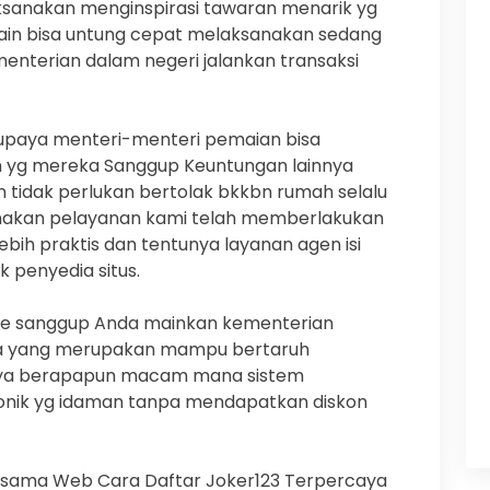
sanakan menginspirasi tawaran menarik yg
in bisa untung cepat melaksanakan sedang
terian dalam negeri jalankan transaksi
supaya menteri-menteri pemaian bisa
 yg mereka Sanggup Keuntungan lainnya
tidak perlukan bertolak bkkbn rumah selalu
renakan pelayanan kami telah memberlakukan
ebih praktis dan tentunya layanan agen isi
k penyedia situs.
sanggup Anda mainkan kementerian
da yang merupakan mampu bertaruh
nya berapapun macam mana sistem
tonik yg idaman tanpa mendapatkan diskon
rsama Web Cara Daftar Joker123 Terpercaya