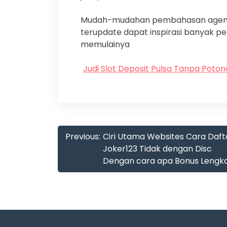
Mudah-mudahan pembahasan agen sl
terupdate dapat inspirasi banyak pe
memulainya
Judi Slot Deposit Pulsa Tanpa Poto
Post
Previous:
Ciri Utama Websites Cara Daft
navigation
Joker123 Tidak dengan Disc
Dengan cara apa Bonus Lengk