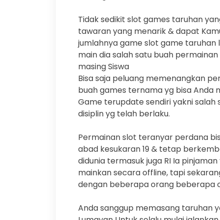
Tidak sedikit slot games taruhan
tawaran yang menarik & dapat Kam
jumlahnya game slot game taruhan
main dia salah satu buah permaina
masing Siswa
Bisa saja peluang memenangkan perm
buah games ternama yg bisa Anda mai
Game terupdate sendiri yakni salah
disiplin yg telah berlaku.
Permainan slot teranyar perdana bis
abad kesukaran 19 & tetap berkemba
didunia termasuk juga RI Ia pinjaman
mainkan secara offline, tapi sekara
dengan beberapa orang beberapa or
Anda sanggup memasang taruhan y
Lumayan Untuk selalu mulai jalanka