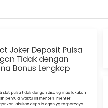
lot Joker Deposit Pulsa
gan Tidak dengan
ana Bonus Lengkap
i slot pulsa tidak dengan disc yg mau lakukan
ain pemula, waktu ini menteri-menteri
ankan lakukan depo ia agen yg terpercaya.