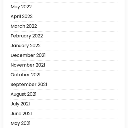
May 2022
April 2022
March 2022
February 2022
January 2022
December 2021
November 2021
October 2021
September 2021
August 2021
July 2021
June 2021
May 2021