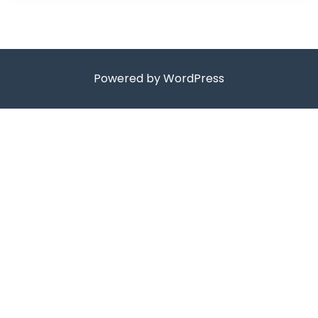
Powered by WordPress