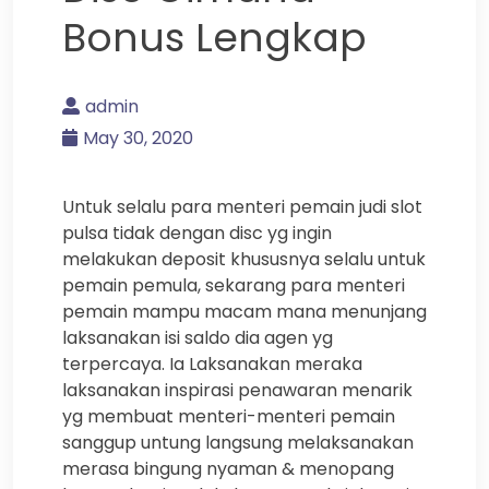
Bonus Lengkap
admin
May 30, 2020
Untuk selalu para menteri pemain judi slot
pulsa tidak dengan disc yg ingin
melakukan deposit khususnya selalu untuk
pemain pemula, sekarang para menteri
pemain mampu macam mana menunjang
laksanakan isi saldo dia agen yg
terpercaya. Ia Laksanakan meraka
laksanakan inspirasi penawaran menarik
yg membuat menteri-menteri pemain
sanggup untung langsung melaksanakan
merasa bingung nyaman & menopang