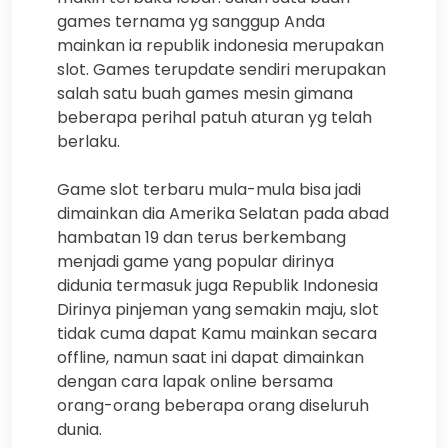
games ternama yg sanggup Anda
mainkan ia republik indonesia merupakan
slot. Games terupdate sendiri merupakan
salah satu buah games mesin gimana
beberapa perihal patuh aturan yg telah
berlaku.
Game slot terbaru mula-mula bisa jadi
dimainkan dia Amerika Selatan pada abad
hambatan 19 dan terus berkembang
menjadi game yang popular dirinya
didunia termasuk juga Republik Indonesia
Dirinya pinjeman yang semakin maju, slot
tidak cuma dapat Kamu mainkan secara
offline, namun saat ini dapat dimainkan
dengan cara lapak online bersama
orang-orang beberapa orang diseluruh
dunia.