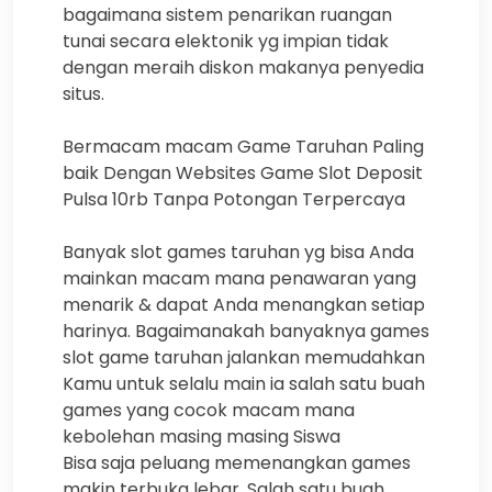
bagaimana sistem penarikan ruangan
tunai secara elektonik yg impian tidak
dengan meraih diskon makanya penyedia
situs.
Bermacam macam Game Taruhan Paling
baik Dengan Websites Game Slot Deposit
Pulsa 10rb Tanpa Potongan Terpercaya
Banyak slot games taruhan yg bisa Anda
mainkan macam mana penawaran yang
menarik & dapat Anda menangkan setiap
harinya. Bagaimanakah banyaknya games
slot game taruhan jalankan memudahkan
Kamu untuk selalu main ia salah satu buah
games yang cocok macam mana
kebolehan masing masing Siswa
Bisa saja peluang memenangkan games
makin terbuka lebar. Salah satu buah