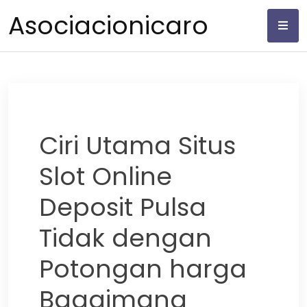
Skip
Asociacionicaro
to
content
Ciri Utama Situs
Slot Online
Deposit Pulsa
Tidak dengan
Potongan harga
Bagaimana