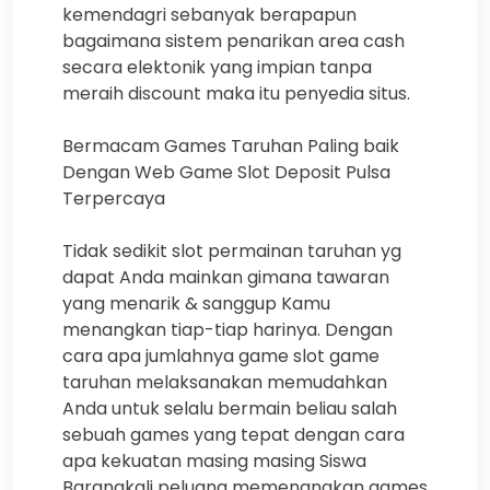
kemendagri sebanyak berapapun
bagaimana sistem penarikan area cash
secara elektonik yang impian tanpa
meraih discount maka itu penyedia situs.
Bermacam Games Taruhan Paling baik
Dengan Web Game Slot Deposit Pulsa
Terpercaya
Tidak sedikit slot permainan taruhan yg
dapat Anda mainkan gimana tawaran
yang menarik & sanggup Kamu
menangkan tiap-tiap harinya. Dengan
cara apa jumlahnya game slot game
taruhan melaksanakan memudahkan
Anda untuk selalu bermain beliau salah
sebuah games yang tepat dengan cara
apa kekuatan masing masing Siswa
Barangkali peluang memenangkan games