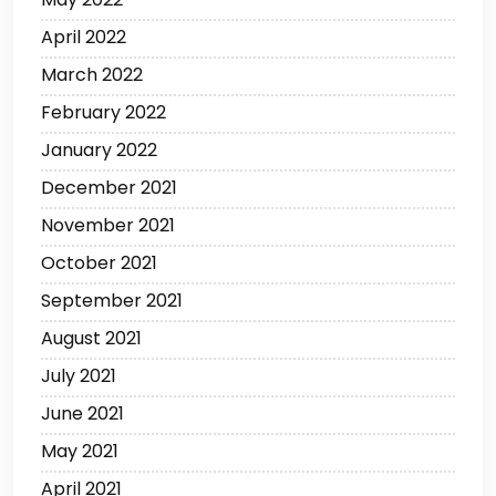
April 2022
March 2022
February 2022
January 2022
December 2021
November 2021
October 2021
September 2021
August 2021
July 2021
June 2021
May 2021
April 2021