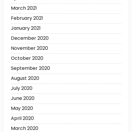
March 2021
February 2021
January 2021
December 2020
November 2020
October 2020
September 2020
August 2020
July 2020
June 2020
May 2020
April 2020
March 2020