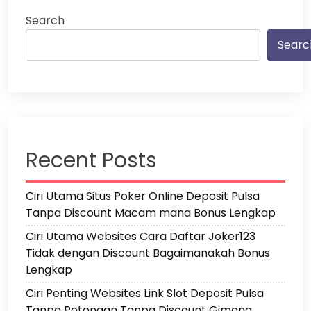
Search
Searc
Recent Posts
Ciri Utama Situs Poker Online Deposit Pulsa
Tanpa Discount Macam mana Bonus Lengkap
Ciri Utama Websites Cara Daftar Joker123
Tidak dengan Discount Bagaimanakah Bonus
Lengkap
Ciri Penting Websites Link Slot Deposit Pulsa
Tanpa Potongan Tanpa Discount Gimana