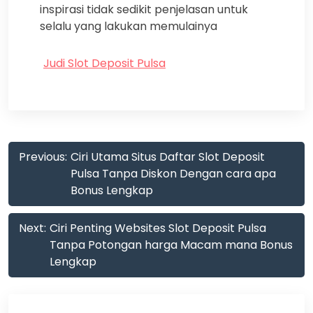
inspirasi tidak sedikit penjelasan untuk
selalu yang lakukan memulainya
Judi Slot Deposit Pulsa
Post
Previous:
Ciri Utama Situs Daftar Slot Deposit
navigation
Pulsa Tanpa Diskon Dengan cara apa
Bonus Lengkap
Next:
Ciri Penting Websites Slot Deposit Pulsa
Tanpa Potongan harga Macam mana Bonus
Lengkap