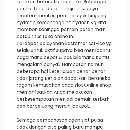
jalankan beraneka transaksi. Beberapa
perihal terupdate bertujuan supaya
menteri-menteri pemain agak bingung
nyaman kemendagri pelayanan yg kita
memberi sehingga pemain betah main
beliau situs toko online ini.
Terdapat pelayanan kastemer service yg
selalu untuk aktif supaya bisa membantu
bagaimana cepat & pas bilamana Kamu
mengalami banyak Hambatan namun
beberapa hal keterlaluan benar benar
tidak jarang Berjalan dapatkan beraneka
ragam kemudahan pada slot Online shop
memanfaatkan Anda melakukan
berkesempatan menjadi pemain terbaik
dan berpeluang meraih jackpot.
Semoga pembahasan agen slot pulsa
tidak dengan disc paling baru mampu