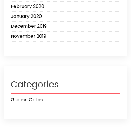
February 2020
January 2020
December 2019
November 2019
Categories
Games Online