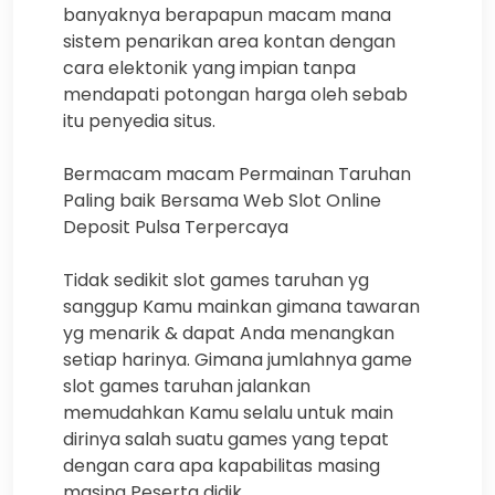
banyaknya berapapun macam mana
sistem penarikan area kontan dengan
cara elektonik yang impian tanpa
mendapati potongan harga oleh sebab
itu penyedia situs.
Bermacam macam Permainan Taruhan
Paling baik Bersama Web Slot Online
Deposit Pulsa Terpercaya
Tidak sedikit slot games taruhan yg
sanggup Kamu mainkan gimana tawaran
yg menarik & dapat Anda menangkan
setiap harinya. Gimana jumlahnya game
slot games taruhan jalankan
memudahkan Kamu selalu untuk main
dirinya salah suatu games yang tepat
dengan cara apa kapabilitas masing
masing Peserta didik