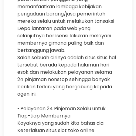
memanfaatkan lembaga kebijakan
pengadaan barang/jasa pemerintah
mereka selalu untuk melakukan tansaksi
Depo lantaran pada web yang
selanjutnya berlisensi lakukan melayani
membernya gimana paling baik dan
bertanggung jawab.
Salah sebuah cirinya adalah situs situs hal
tersebut berada kepada halaman hari
esok dan melakukan pelayanan selama
24 pinjaman nonstop sehingga banyak
berikan terkini yang bergabung kepada
agen ini.
• Pelayanan 24 Pinjeman Selalu untuk
Tiap-tiap Membernya
Kayaknya yang sudah kita bahas dia
Keterlaluan situs slot toko online