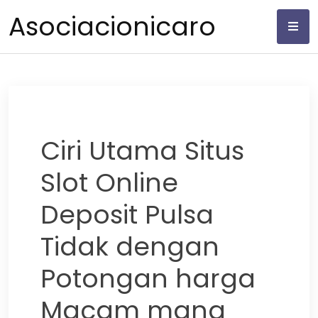
Skip
Asociacionicaro
to
content
Ciri Utama Situs
Slot Online
Deposit Pulsa
Tidak dengan
Potongan harga
Macam mana