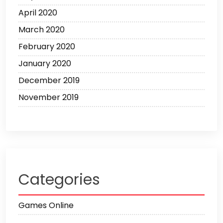
April 2020
March 2020
February 2020
January 2020
December 2019
November 2019
Categories
Games Online