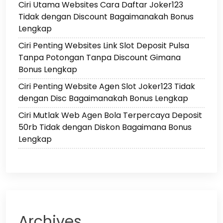
Ciri Utama Websites Cara Daftar Joker123
Tidak dengan Discount Bagaimanakah Bonus
Lengkap
Ciri Penting Websites Link Slot Deposit Pulsa
Tanpa Potongan Tanpa Discount Gimana
Bonus Lengkap
Ciri Penting Website Agen Slot Joker123 Tidak
dengan Disc Bagaimanakah Bonus Lengkap
Ciri Mutlak Web Agen Bola Terpercaya Deposit
50rb Tidak dengan Diskon Bagaimana Bonus
Lengkap
Archives