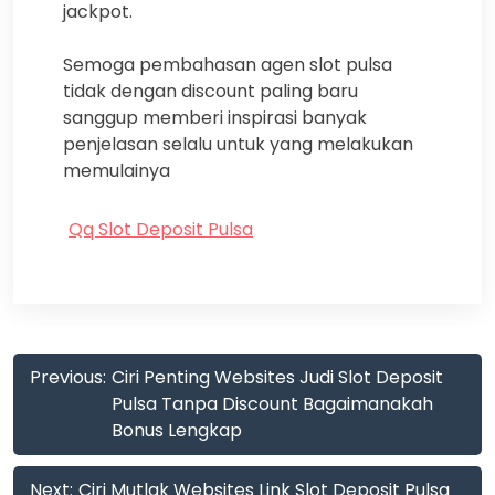
jackpot.
Semoga pembahasan agen slot pulsa
tidak dengan discount paling baru
sanggup memberi inspirasi banyak
penjelasan selalu untuk yang melakukan
memulainya
Qq Slot Deposit Pulsa
Post
Previous:
Ciri Penting Websites Judi Slot Deposit
navigation
Pulsa Tanpa Discount Bagaimanakah
Bonus Lengkap
Next:
Ciri Mutlak Websites Link Slot Deposit Pulsa