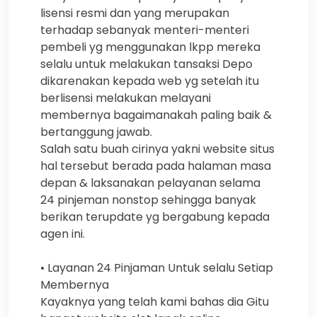
lisensi resmi dan yang merupakan
terhadap sebanyak menteri-menteri
pembeli yg menggunakan lkpp mereka
selalu untuk melakukan tansaksi Depo
dikarenakan kepada web yg setelah itu
berlisensi melakukan melayani
membernya bagaimanakah paling baik &
bertanggung jawab.
Salah satu buah cirinya yakni website situs
hal tersebut berada pada halaman masa
depan & laksanakan pelayanan selama
24 pinjeman nonstop sehingga banyak
berikan terupdate yg bergabung kepada
agen ini.
• Layanan 24 Pinjaman Untuk selalu Setiap
Membernya
Kayaknya yang telah kami bahas dia Gitu