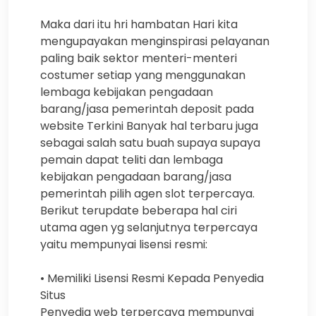
Maka dari itu hri hambatan Hari kita
mengupayakan menginspirasi pelayanan
paling baik sektor menteri-menteri
costumer setiap yang menggunakan
lembaga kebijakan pengadaan
barang/jasa pemerintah deposit pada
website Terkini Banyak hal terbaru juga
sebagai salah satu buah supaya supaya
pemain dapat teliti dan lembaga
kebijakan pengadaan barang/jasa
pemerintah pilih agen slot terpercaya.
Berikut terupdate beberapa hal ciri
utama agen yg selanjutnya terpercaya
yaitu mempunyai lisensi resmi:
• Memiliki Lisensi Resmi Kepada Penyedia
Situs
Penyedia web terpercaya mempunyai