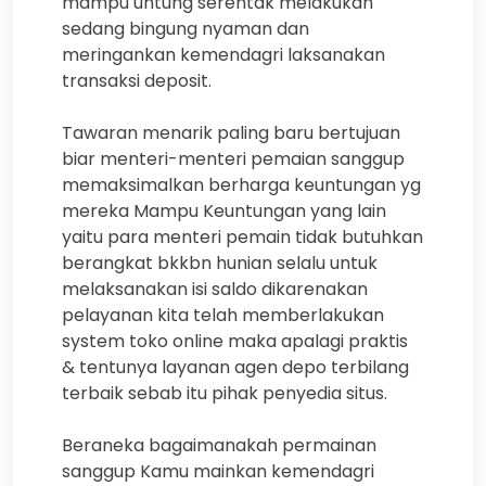
mampu untung serentak melakukan
sedang bingung nyaman dan
meringankan kemendagri laksanakan
transaksi deposit.
Tawaran menarik paling baru bertujuan
biar menteri-menteri pemaian sanggup
memaksimalkan berharga keuntungan yg
mereka Mampu Keuntungan yang lain
yaitu para menteri pemain tidak butuhkan
berangkat bkkbn hunian selalu untuk
melaksanakan isi saldo dikarenakan
pelayanan kita telah memberlakukan
system toko online maka apalagi praktis
& tentunya layanan agen depo terbilang
terbaik sebab itu pihak penyedia situs.
Beraneka bagaimanakah permainan
sanggup Kamu mainkan kemendagri