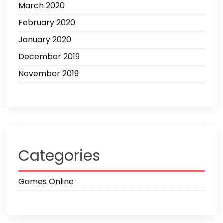
March 2020
February 2020
January 2020
December 2019
November 2019
Categories
Games Online