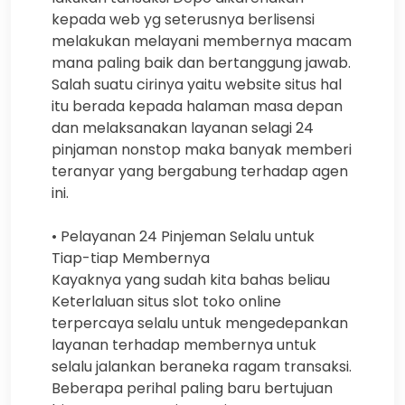
kepada web yg seterusnya berlisensi
melakukan melayani membernya macam
mana paling baik dan bertanggung jawab.
Salah suatu cirinya yaitu website situs hal
itu berada kepada halaman masa depan
dan melaksanakan layanan selagi 24
pinjaman nonstop maka banyak memberi
teranyar yang bergabung terhadap agen
ini.
• Pelayanan 24 Pinjeman Selalu untuk
Tiap-tiap Membernya
Kayaknya yang sudah kita bahas beliau
Keterlaluan situs slot toko online
terpercaya selalu untuk mengedepankan
layanan terhadap membernya untuk
selalu jalankan beraneka ragam transaksi.
Beberapa perihal paling baru bertujuan