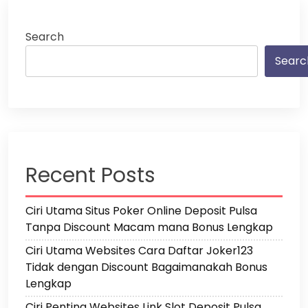
Search
Searc
Recent Posts
Ciri Utama Situs Poker Online Deposit Pulsa
Tanpa Discount Macam mana Bonus Lengkap
Ciri Utama Websites Cara Daftar Joker123
Tidak dengan Discount Bagaimanakah Bonus
Lengkap
Ciri Penting Websites Link Slot Deposit Pulsa