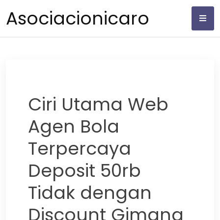
Skip
Asociacionicaro
to
content
Ciri Utama Web
Agen Bola
Terpercaya
Deposit 50rb
Tidak dengan
Discount Gimana