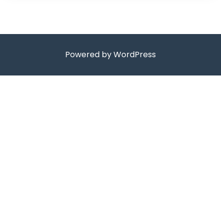
Powered by WordPress