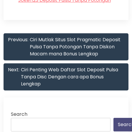
Joker123 Deposit Pulsa Tanpa Potongan
Post
Previous:
Ciri Mutlak Situs Slot Pragmatic Deposit
navigation
Pulsa Tanpa Potongan Tanpa Diskon
Macam mana Bonus Lengkap
Next:
Ciri Penting Web Daftar Slot Deposit Pulsa
Tanpa Disc Dengan cara apa Bonus
Lengkap
Search
Searc