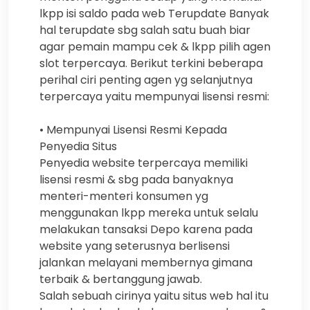
lkpp isi saldo pada web Terupdate Banyak
hal terupdate sbg salah satu buah biar
agar pemain mampu cek & lkpp pilih agen
slot terpercaya. Berikut terkini beberapa
perihal ciri penting agen yg selanjutnya
terpercaya yaitu mempunyai lisensi resmi:
• Mempunyai Lisensi Resmi Kepada
Penyedia Situs
Penyedia website terpercaya memiliki
lisensi resmi & sbg pada banyaknya
menteri-menteri konsumen yg
menggunakan lkpp mereka untuk selalu
melakukan tansaksi Depo karena pada
website yang seterusnya berlisensi
jalankan melayani membernya gimana
terbaik & bertanggung jawab.
Salah sebuah cirinya yaitu situs web hal itu