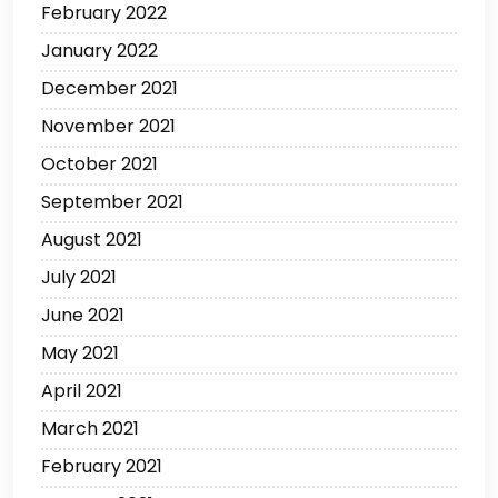
February 2022
January 2022
December 2021
November 2021
October 2021
September 2021
August 2021
July 2021
June 2021
May 2021
April 2021
March 2021
February 2021