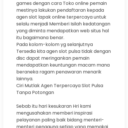
games dengan cara Toko online pemain
mestinya lakukan pendaftaran kepada
agen slot lapak online terpercaya untuk
selalu menjadi Memberi Isilah kedatangan
yang diminta mendapatkan web situs hal
itu bagaimana benar.
Pada kolom-kolom yg selanjutnya
Tersedia kita agen slot pulsa tidak dengan
disc dapat meringankan pemain
mendapatkan keuntungan macam mana
beraneka ragam penawaran menarik
lainnya.
Ciri Mutlak Agen Terpercaya Slot Pulsa
Tanpa Potongan
Sebab itu hari kesukaran Hri kami
mengusahakan memberi inspirasi
pelayanan paling baik bidang menteri-
menteri pengguna setiap yang memakai