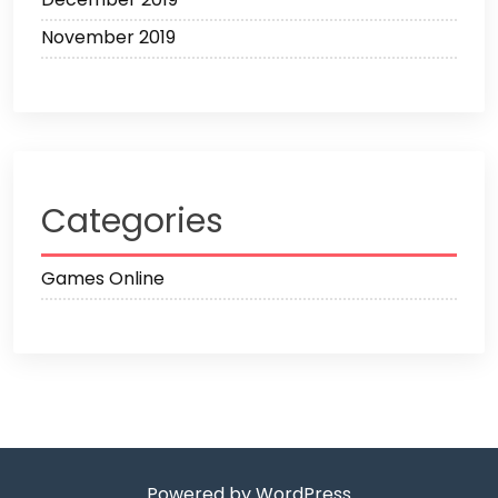
November 2019
Categories
Games Online
Powered by WordPress