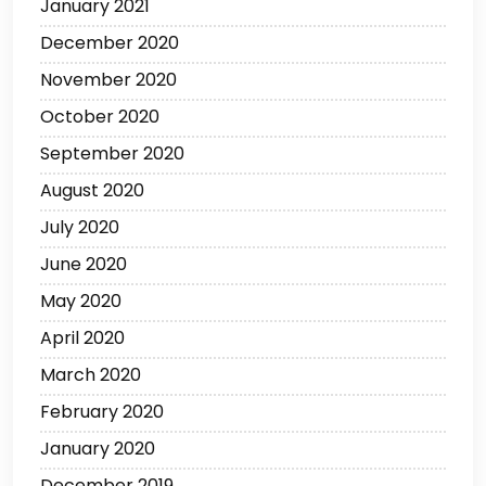
January 2021
December 2020
November 2020
October 2020
September 2020
August 2020
July 2020
June 2020
May 2020
April 2020
March 2020
February 2020
January 2020
December 2019