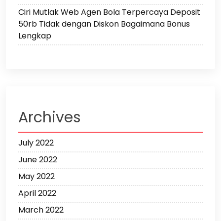
Ciri Mutlak Web Agen Bola Terpercaya Deposit
50rb Tidak dengan Diskon Bagaimana Bonus
Lengkap
Archives
July 2022
June 2022
May 2022
April 2022
March 2022