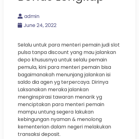
admin
June 24, 2022
Selalu untuk para menteri pemain judi slot
pulsa tanpa discount yang mau jalankan
depo khususnya untuk selalu pemain
pemula, kini para menteri pemain bisa
bagaimanakah menunjang jalankan isi
saldo dia agen yg terpercaya. Dirinya
Laksanakan meraka jalankan
menginspirasi tawaran menarik yg
menciptakan para menteri pemain
mampu untung segera lakukan
kebingungan nyaman & menolong
kementerian dalam negeri melakukan
transaksi deposit.