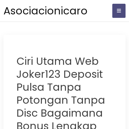
Skip
Asociacionicaro
to
content
Ciri Utama Web
Joker123 Deposit
Pulsa Tanpa
Potongan Tanpa
Disc Bagaimana
Bonus Lengkap