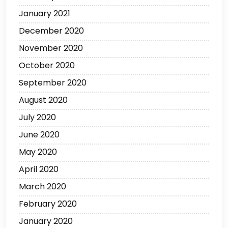
January 2021
December 2020
November 2020
October 2020
September 2020
August 2020
July 2020
June 2020
May 2020
April 2020
March 2020
February 2020
January 2020