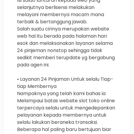
Isi saldo lantaran kepada web yang
selanjutnya berlisensi melakukan
melayani membernya macam mana
terbaik & bertanggung jawab.
Salah suatu cirinya merupakan website
web hal itu berada pada halaman hari
esok dan melaksanakan layanan selama
24 pinjeman nonstop sehingga tidak
sedikit memberi terupdate yg bergabung
pada agen ini.
• Layanan 24 Pinjaman Untuk selalu Tiap-
tiap Membernya
Nampaknya yang telah kami bahas ia
Melampaui batas website slot toko online
terpercaya selalu untuk mengedepankan
pelayanan kepada membernya untuk
selalu lakukan beraneka transaksi.
Beberapa hal paling baru bertujuan biar