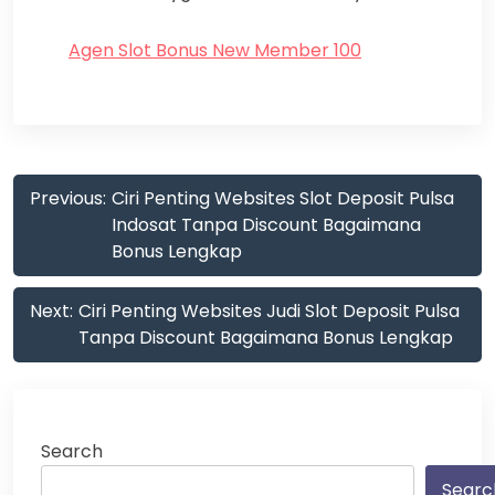
Agen Slot Bonus New Member 100
Post
Previous:
Ciri Penting Websites Slot Deposit Pulsa
navigation
Indosat Tanpa Discount Bagaimana
Bonus Lengkap
Next:
Ciri Penting Websites Judi Slot Deposit Pulsa
Tanpa Discount Bagaimana Bonus Lengkap
Search
Searc