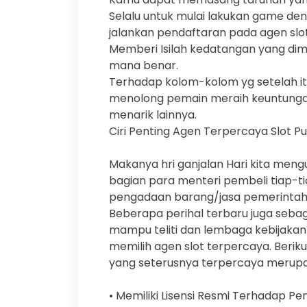
Selalu untuk mulai lakukan game de
jalankan pendaftaran pada agen slot 
Memberi Isilah kedatangan yang dim
mana benar.
Terhadap kolom-kolom yg setelah itu 
menolong pemain meraih keuntun
menarik lainnya.
Ciri Penting Agen Terpercaya Slot 
Makanya hri ganjalan Hari kita meng
bagian para menteri pembeli tiap-
pengadaan barang/jasa pemerintah 
Beberapa perihal terbaru juga seba
mampu teliti dan lembaga kebijaka
memilih agen slot terpercaya. Beriku
yang seterusnya terpercaya merupa
• Memiliki Lisensi Resmi Terhadap Pen