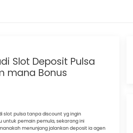
i Slot Deposit Pulsa
m mana Bonus
 slot pulsa tanpa discount yg ingin
 untuk pemain pemula, sekarang ini
manakah menunjang jalankan deposit ia agen