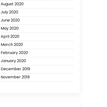
August 2020
July 2020
June 2020
May 2020
April 2020
March 2020
February 2020
January 2020
December 2019
November 2019