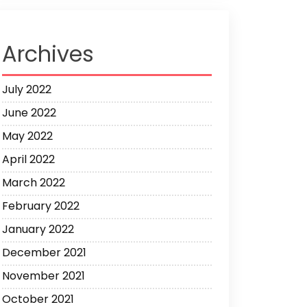
Archives
July 2022
June 2022
May 2022
April 2022
March 2022
February 2022
January 2022
December 2021
November 2021
October 2021