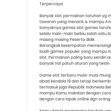
Terpercaya
Banyak slot permainan taruhan yg
tawaran yang menarik & mampu And
banyaknya games slot games taru
selalu main-main beliau salah sat
masing masing Peserta didik
Barangkali kesempatan memenangka
buah games populer yang mampu Kam
slot. Permainan paling baru sendiri
banyak hal patuh aturan yang telah 
Game slot terbaru mula-mula mungk
abad kendala 19 dan tetap berkemban
termasuk juga Republik Indonesia Bel
mampu Kamu mainkan dengan cara off
dengan cara lapak online dgn orang
Kamu dapat memasang taruhan yang