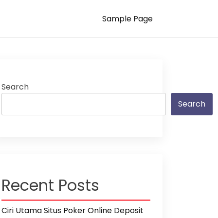
Sample Page
Search
Search
Recent Posts
Ciri Utama Situs Poker Online Deposit