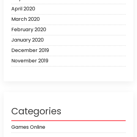
April 2020
March 2020
February 2020
January 2020
December 2019
November 2019
Categories
Games Online