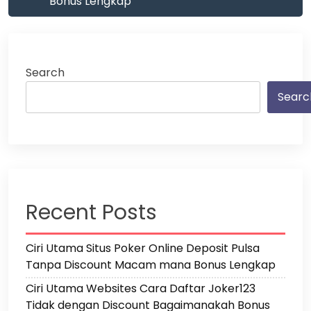
Bonus Lengkap
Search
Searc
Recent Posts
Ciri Utama Situs Poker Online Deposit Pulsa
Tanpa Discount Macam mana Bonus Lengkap
Ciri Utama Websites Cara Daftar Joker123
Tidak dengan Discount Bagaimanakah Bonus