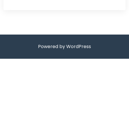
Powered by WordPress