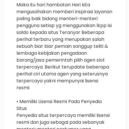
Maka itu hari hambatan Hari kita
mengusahakan memberi inspirasi layanan
paling baik bidang menteri-menteri
pengguna setiap yg menggunakan lkpp isi
saldo kepada situs Teranyar Beberapa
perihal terbaru yang merupakan salah
sebuah biar biar pemain sanggup teliti &
lembaga kebijakan pengadaan
barang/jasa pemerintah pilih agen slot
terpercaya. Berikut terupdate beberapa
perihal ciri utama agen yang seterusnya
terpercaya yakni mempunyai lisensi
resmi:
• Memiliki Lisensi Resmi Pada Penyedia
Situs
Penyedia situs terpercaya memiliki lisensi
resmi dan juga sebagai pada sebanyak