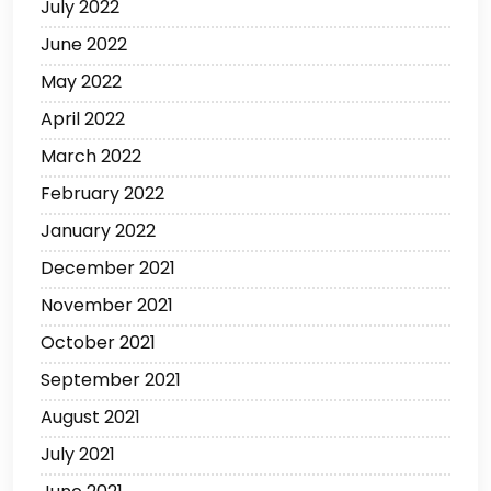
July 2022
June 2022
May 2022
April 2022
March 2022
February 2022
January 2022
December 2021
November 2021
October 2021
September 2021
August 2021
July 2021