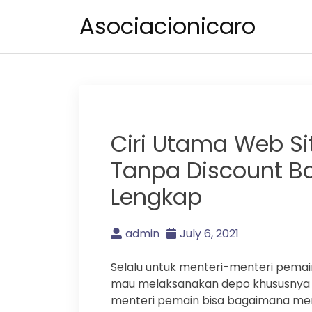
Skip
Asociacionicaro
to
content
Ciri Utama Web Sit
Tanpa Discount 
Lengkap
admin
July 6, 2021
Selalu untuk menteri-menteri pemain 
mau melaksanakan depo khususnya un
menteri pemain bisa bagaimana me