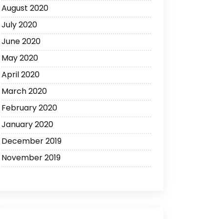
August 2020
July 2020
June 2020
May 2020
April 2020
March 2020
February 2020
January 2020
December 2019
November 2019