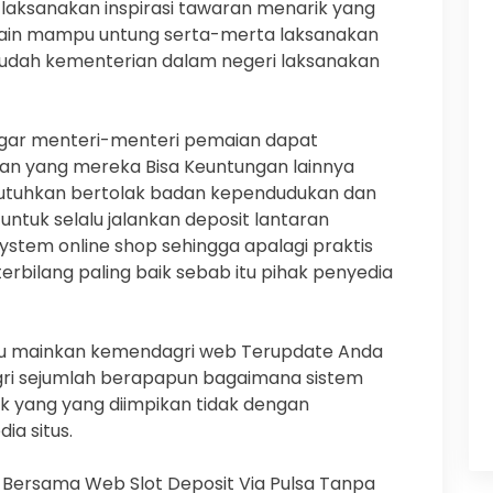
laksanakan inspirasi tawaran menarik yang
ain mampu untung serta-merta laksanakan
dah kementerian dalam negeri laksanakan
agar menteri-menteri pemaian dapat
n yang mereka Bisa Keuntungan lainnya
butuhkan bertolak badan kependudukan dan
untuk selalu jalankan deposit lantaran
ystem online shop sehingga apalagi praktis
erbilang paling baik sebab itu pihak penyedia
 mainkan kemendagri web Terupdate Anda
i sejumlah berapapun bagaimana sistem
ik yang yang diimpikan tidak dengan
a situs.
 Bersama Web Slot Deposit Via Pulsa Tanpa