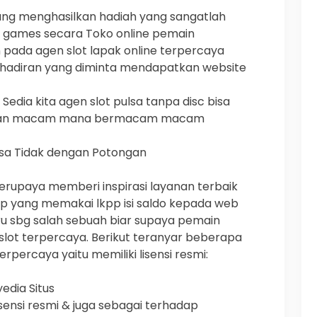
g menghasilkan hadiah yang sangatlah
an games secara Toko online pemain
pada agen slot lapak online terpercaya
 kehadiran yang diminta mendapatkan website
edia kita agen slot pulsa tanpa disc bisa
ngan macam mana bermacam macam
lsa Tidak dengan Potongan
 berupaya memberi inspirasi layanan terbaik
p yang memakai lkpp isi saldo kepada web
ru sbg salah sebuah biar supaya pemain
slot terpercaya. Berikut teranyar beberapa
erpercaya yaitu memiliki lisensi resmi:
edia Situs
isensi resmi & juga sebagai terhadap