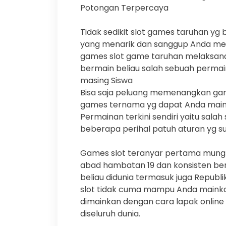
Potongan Terpercaya
Tidak sedikit slot games taruhan 
yang menarik dan sanggup Anda me
games slot game taruhan melaksan
bermain beliau salah sebuah perma
masing Siswa
Bisa saja peluang memenangkan gam
games ternama yg dapat Anda mainkan
Permainan terkini sendiri yaitu sa
beberapa perihal patuh aturan yg su
Games slot teranyar pertama mungki
abad hambatan 19 dan konsisten b
beliau didunia termasuk juga Republi
slot tidak cuma mampu Anda mainkan
dimainkan dengan cara lapak onlin
diseluruh dunia.