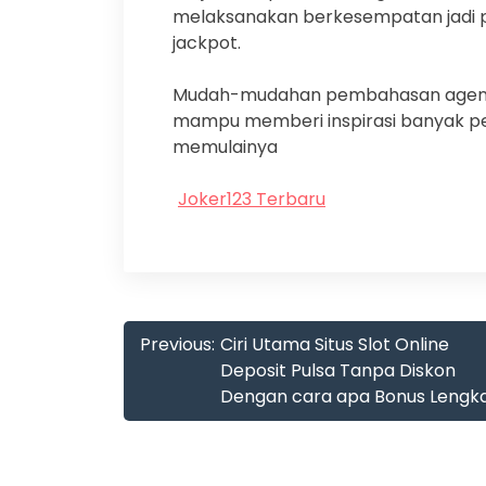
melaksanakan berkesempatan jadi 
jackpot.
Mudah-mudahan pembahasan agen slo
mampu memberi inspirasi banyak pen
memulainya
Joker123 Terbaru
Post
Previous:
Ciri Utama Situs Slot Online
navigation
Deposit Pulsa Tanpa Diskon
Dengan cara apa Bonus Lengk