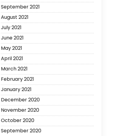
September 2021
August 2021
July 2021
June 2021
May 2021
April 2021
March 2021
February 2021
January 2021
December 2020
November 2020
October 2020
September 2020